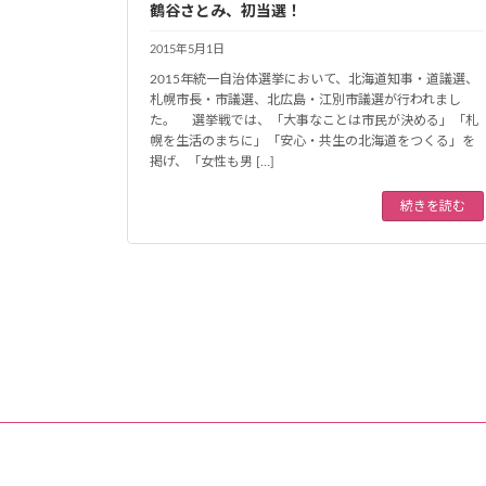
鶴谷さとみ、初当選！
2015年5月1日
2015年統一自治体選挙において、北海道知事・道議選、
札幌市長・市議選、北広島・江別市議選が行われまし
た。 選挙戦では、「大事なことは市民が決める」「札
幌を生活のまちに」「安心・共生の北海道をつくる」を
掲げ、「女性も男 […]
続きを読む
投
稿
の
ペ