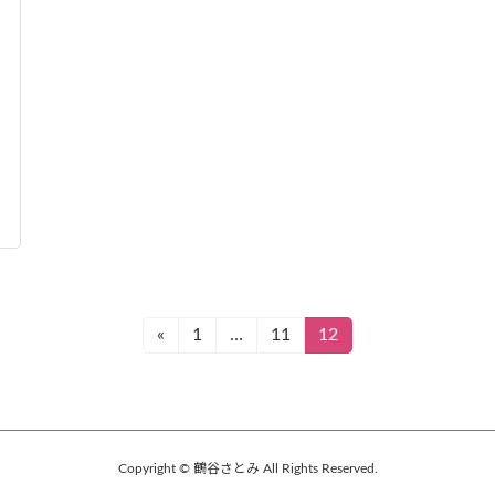
«
1
…
11
12
固
固
固
定
定
定
ペ
ペ
ペ
ー
ー
ー
ジ
ジ
ジ
Copyright © 鶴谷さとみ All Rights Reserved.