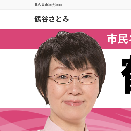
コ
ナ
北広島市議会議員
ン
ビ
テ
ゲ
鶴谷さとみ
ン
ー
ツ
シ
へ
ョ
ス
ン
キ
に
ッ
移
プ
動