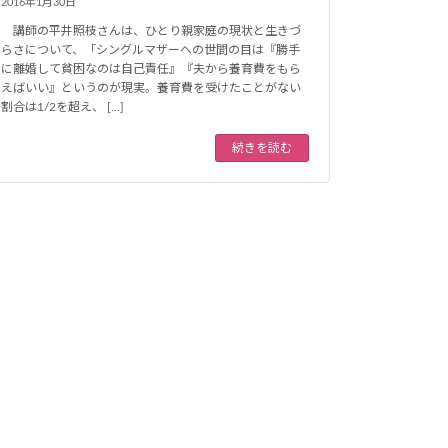
2016年1月30日
講師の平井照枝さんは、ひとり親家庭の現状と生きづ
らさについて、「シングルマザーへの世間の目は『勝手
に離婚して貧困なのは自己責任』『夫から養育費をもら
えばいい』というのが現実。養育費を受けたことがない
割合は1/2を超え、 […]
続きを読む