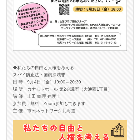
◆私たちの自由と人権を考える
スパイ防止法・国旗損壊罪
日 時：9月4日（金）19:00～20:30
場 所：カナモトホール 第2会議室（大通西1丁目）
講 師：上田 絵理 弁護士
参加費：無料 Zoom参加もできます
主 催：市民ネットワーク北海道