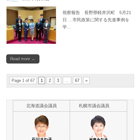
視察報告 長野県軽井沢町 5月21
日 …市民政策に関する先進事例を
学…
Read more →
Page 1 of 67
1
2
3
…
67
»
北海道議会議員
札幌市議会議員