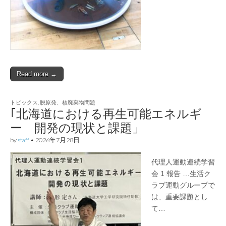
Read more →
トピックス
,
脱原発、核廃棄物問題
｢北海道における再生可能エネルギ
ー 開発の現状と課題」
by
staff
•
2026年7月28日
代理人運動連続学習
会 1 報告 …生活ク
ラブ運動グループで
は、重要課題とし
て…