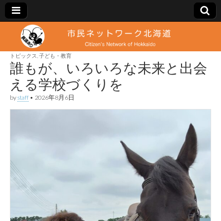
市
Citizen's
Network
of
トピックス
,
子ども・教育
民
Hokkaido
誰もが、いろいろな未来と出会
える学校づくりを
ネ
by
staff
•
2026年8月6日
ッ
ト
ワ
ー
ク