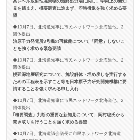
高レベル放射性廃棄物の最終処分場に関し、学術上の新知
見を踏まえ、概要調査に進まず、即時撤退を強く求める要
望
◆10月7日、北海道知事に市民ネットワーク北海道他、2
団体提出
泊原子力発電所3号機の再稼働について「同意」しないこ
とを強く求める緊急要請
◆10月7日、北海道知事に市民ネットワーク北海道他、2
団体提出
幌延深地層研究について、施設解体・埋め戻しを実行する
ための工程表を示すこと等を日本原子力研究開発機構に要
請することを強く求める申し入れ
◆10月7日、北海道知事に市民ネットワーク北海道他、2
団体提出
｢概要調査」判断の重要な新知見について、岡村聡氏から
聞き取りを行うことを強く求める要望
◆10月7日、北海道議会議長に市民ネットワーク北海道