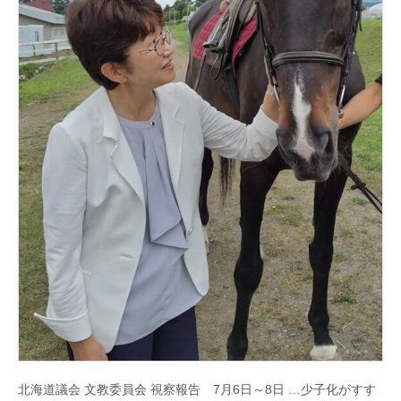
北
海
道
北海道議会 文教委員会 視察報告 7月6日～8日 …少子化がすす