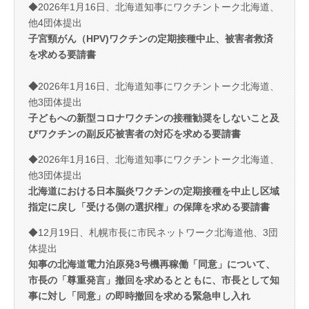
◆2026年1月16日、北海道知事にワクチントーク北海道、
他4団体提出
子宮頸がん（HPV)ワクチ
ンの定期接種中止、被害者救済
を求める要請書
◆
2026年1月16日、北海道知事にワクチントーク北海道、
他3団体提出
子どもへの新型コロナワクチンの接種勧奨をしないこと及
びワクチンの副反応被害者の対応を求める要請書
◆2026年1月16日、北海道知事にワクチントーク北海道、
他3団体提出
北海道における日本脳炎ワクチンの定期接種を中止し区域
指定に戻し「受ける側の選択権」の保障を求める要請書
◆12月19日、札幌市長に市民ネットワーク北海道他、3団
体提出
知事の北海道電力泊原発3号機再稼働「同意」について、
市長の「尊重発言」撤回を求めるとともに、市長として知
事に対し「同意」の即時撤回を求める緊急申し入れ