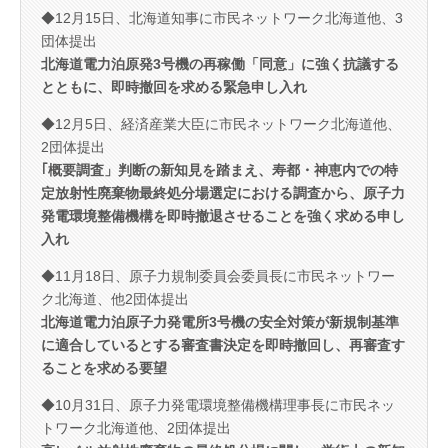
◆12月15日、北海道知事に市民ネットワーク北海道他、3
団体提出
北海道電力泊原発3号機の再稼働「同意」に強く抗議する
とともに、即時撤回を求める緊急申し入れ
◆12月5日、経済産業大臣に市民ネットワーク北海道他、
2団体提出
｢概要調査」判断の新知見を踏まえ、寿都・神恵内での特
定放射性廃棄物最終処分場選定における調査から、原子力
発電環境整備機構を即時撤退させることを強く求める申し
入れ
◆11月18日、原子力規制委員会委員長に市民ネットワー
ク北海道、他2団体提出
北海道電力泊原子力発電所3号機の安全対策が新規制基準
に適合しているとする審査書決定を即時撤回し、再審査す
ることを求める要望
◆10月31日、原子力発電環境整備機構理事長に市民ネッ
トワーク北海道他、2団体提出