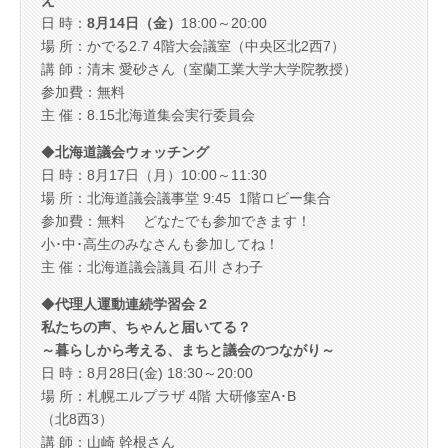
え
日 時：
8月14日（金）
18:00～20:00
場 所：かでる2.7 4階大会議室（中央区北2西7）
講 師：清末 愛砂さん（室蘭工業大学大学院教授）
参加費：無料
主 催：8.15北海道集会実行委員会
◆
北海道議会ウォッチング
日 時：8月17日（月）10:00～11:30
場 所：北海道議会議事堂 9:45 1階ロビー集合
参加費：無料 どなたでも参加できます！
小･中･高生のみなさんも参加してね！
主 催：北海道議会議員 石川 さわ子
◆
代理人運動連続学習会 2
私たちの声、ちゃんと届いてる？
～暮らしから考える、まちと議会のつながり～
日 時：8月28日(金) 18:30～20:00
場 所：札幌エルプラザ 4階 大研修室A･B
（北8西3）
講 師：山崎 幹根さん