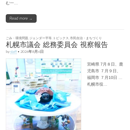
む一…
Read more →
ごみ・環境問題
,
ジェンダー平等
,
トピックス
,
市民自治・まちづくり
札幌市議会 総務委員会 視察報告
by
staff
•
2026年8月6日
宮崎県 7月８日、鹿
児島市 ７月９日、
福岡市 ７月10日 …
札幌市役…