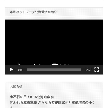
市民ネットワーク北海道活動紹介
動
画
プ
レ
ー
ヤ
ー
00:00
02:50
お知らせ
◆
不戦の日！8.15北海道集会
問われる立憲主義 さらなる監視国家化と軍備増強のゆく