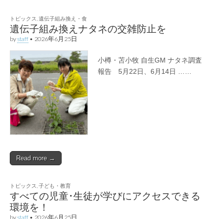
トピックス
,
遺伝子組み換え・食
遺伝子組み換えナタネの交雑防止を
by
staff
•
2026年6月25日
小樽・苫小牧 自生GM ナタネ調査
報告 5月22日、6月14日 ……
Read more →
トピックス
,
子ども・教育
すべての児童･生徒が学びにアクセスできる
環境を！
by
staff
•
2026年6月25日