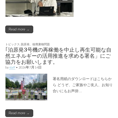
Read more →
トピックス
,
脱原発、核廃棄物問題
｢泊原発3号機の再稼働を中止し再生可能な自
然エネルギーの活用推進を求める署名」にご
協力をお願いします。
by
staff
•
2026年7月14日
署名用紙のダウンロードはこちらか
ら どうぞ、ご家族やご友人、お知り
合いにもお声掛…
Read more →