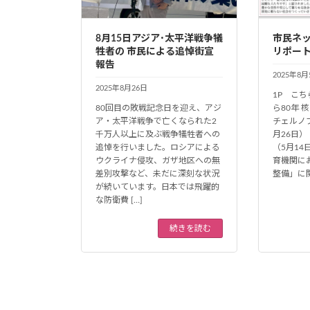
8月15日アジア･太平洋戦争犠
市民ネ
牲者の 市民による追悼街宣
リポート
報告
2025年8月
2025年8月26日
1P こ
80回目の敗戦記念日を迎え、アジ
ら80年 
ア・太平洋戦争で亡くなられた2
チェルノ
千万人以上に及ぶ戦争犠牲者への
月26日）
追悼を行いました。ロシアによる
（5月14
ウクライナ侵攻、ガザ地区への無
育機関に
差別攻撃など、未だに深刻な状況
整備」に関
が続いています。日本では飛躍的
な防衛費 […]
続きを読む