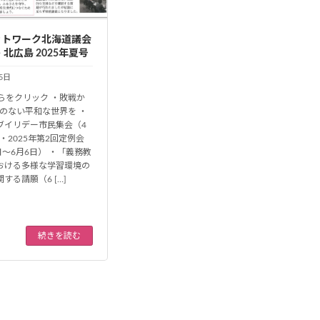
ットワーク北海道議会
 北広島 2025年夏号
5日
ちらをクリック ・敗戦か
核のない平和な世界を ・
ブイリデー市民集会（4
 ・2025年第2回定例会
日～6月6日） ・「義務教
おける多様な学習環境の
する請願（6 […]
続きを読む