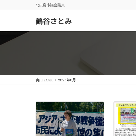
コ
ナ
北広島市議会議員
ン
ビ
テ
ゲ
鶴谷さとみ
ン
ー
ツ
シ
へ
ョ
ス
ン
キ
に
ッ
移
プ
動
HOME
2025年8月