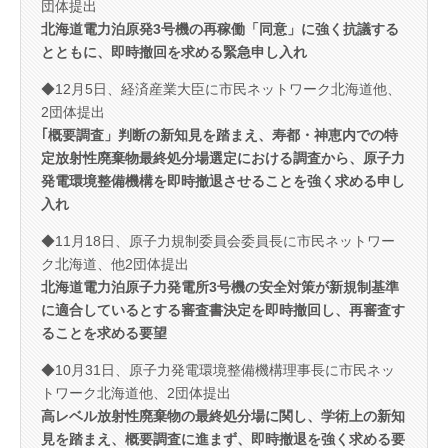
団体提出
北海道電力泊原発3号機の再稼働「同意」に強く抗議する
とともに、即時撤回を求める緊急申し入れ
◆12月5日、経済産業大臣に市民ネットワーク北海道他、
2団体提出
｢概要調査」判断の新知見を踏まえ、寿都・神恵内での特
定放射性廃棄物最終処分場選定における調査から、原子力
発電環境整備機構を即時撤退させることを強く求める申し
入れ
◆11月18日、原子力規制委員会委員長に市民ネットワー
ク北海道、他2団体提出
北海道電力泊原子力発電所3号機の安全対策が新規制基準
に適合しているとする審査書決定を即時撤回し、再審査す
ることを求める要望
◆10月31日、原子力発電環境整備機構理事長に市民ネッ
トワーク北海道他、2団体提出
高レベル放射性廃棄物の最終処分場に関し、学術上の新知
見を踏まえ、概要調査に進まず、即時撤退を強く求める要