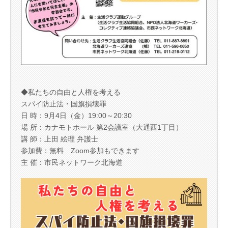
◆私たちの自由と人権を考える
スパイ防止法・国旗損壊罪
日 時：9月4日（金）19:00～20:30
場 所：カナモトホール 第2会議室（大通西1丁目）
講 師：上田 絵理 弁護士
参加費：無料 Zoom参加もできます
主 催：市民ネットワーク北海道