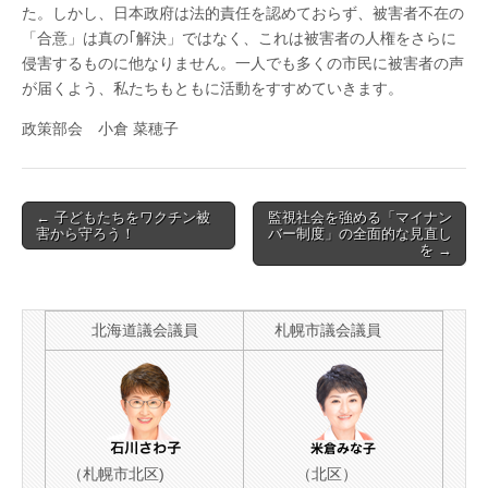
た。しかし、日本政府は法的責任を認めておらず、被害者不在の
「合意」は真の｢解決」ではなく、これは被害者の人権をさらに
侵害するものに他なりません。一人でも多くの市民に被害者の声
が届くよう、私たちもともに活動をすすめていきます。
政策部会 小倉 菜穂子
Post
← 子どもたちをワクチン被
監視社会を強める「マイナン
害から守ろう！
バー制度」の全面的な見直し
navigation
を →
北海道議会議員
札幌市議会議員
（札幌市北区)
（北区）