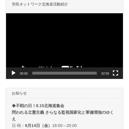
市民ネットワーク北海道活動紹介
動
画
プ
レ
ー
ヤ
ー
00:00
02:50
お知らせ
◆
不戦の日！8.15北海道集会
問われる立憲主義 さらなる監視国家化と軍備増強のゆく
え
日 時：
8月14日（金）
18:00～20:00