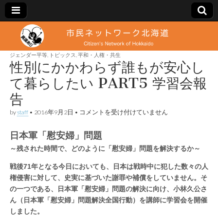
市
Citizen's
Network
of
ジェンダー平等
,
トピックス
,
平和・人権・共生
民
Hokkaido
性別にかかわらず誰もが安心し
て暮らしたい PART5 学習会報
ネ
告
ッ
性
by
staff
•
2016年9月2日
•
コメントを受け付けていません
別
に
ト
日本軍「慰安婦」問題
か
か
～残された時間で、どのように「慰安婦」問題を解決するか～
わ
ワ
ら
戦後71年となる今日においても、日本は戦時中に犯した数々の人
ず
誰
ー
権侵害に対して、史実に基づいた謝罪や補償をしていません。そ
も
の一つである、日本軍「慰安婦」問題の解決に向け、小林久公さ
が
安
ん（日本軍「慰安婦」問題解決全国行動）を講師に学習会を開催
ク
心
しました。
し