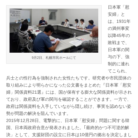
て
北
暮
日本軍「慰
ら
安婦」と
し
海
は、1931年
た
い
の満州事変
PART5
道
以降45年の
学
習
敗戦まで、
会
日本軍の関
報
告
与の下、強
9月2日、札幌市民ホールにて
は
制的に連れ
てこられ、
兵士との性行為を強制された女性たちです。研究者や市民団体の
取り組みにより明らかになった公文書をまとめた『日本軍「慰安
婦」関係資料21選』には、国が保有する膨大な関係資料が示され
ており、政府及び軍の関与を確認することができます。一方で、
政府は関係資料を入手していながら隠し続け、事実を認めない姿
勢が問題の解決を阻んでいます。
2015年12月28日、電撃的に、日本軍「慰安婦」問題に関する韓
国、日本両政府合意が発表されました。｢最終的かつ不可逆的解
決」として、支援財団の設立に日本は10億円の拠出を決定しまし