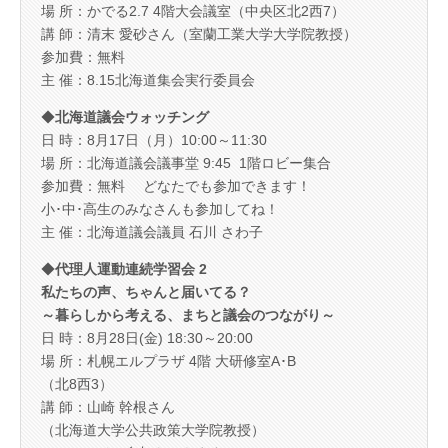
場 所：かでる2.7 4階大会議室（中央区北2西7）
講 師：清末 愛砂さん（室蘭工業大学大学院教授）
参加費：無料
主 催：8.15北海道集会実行委員会
◆
北海道議会ウォッチング
日 時：8月17日（月）10:00～11:30
場 所：北海道議会議事堂 9:45 1階ロビー集合
参加費：無料 どなたでも参加できます！
小･中･高生のみなさんも参加してね！
主 催：北海道議会議員 石川 さわ子
◆
代理人運動連続学習会 2
私たちの声、ちゃんと届いてる？
～暮らしから考える、まちと議会のつながり～
日 時：8月28日(金) 18:30～20:00
場 所：札幌エルプラザ 4階 大研修室A･B
（北8西3）
講 師：山崎 幹根さん
（北海道大学公共政策大学院教授）