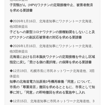
子宮頸がん（HPV)ワクチ
ンの定期接種中止、被害者救済
を求める要請書
◆
2026年1月16日、北海道知事にワクチントーク北海道、
他3団体提出
子どもへの新型コロナワクチンの接種勧奨をしないこと及
びワクチンの副反応被害者の対応を求める要請書
◆2026年1月16日、北海道知事にワクチントーク北海道、
他3団体提出
北海道における日本脳炎ワクチンの定期接種を中止し区域
指定に戻し「受ける側の選択権」の保障を求める要請書
◆12月19日、札幌市長に市民ネットワーク北海道他、3団
体提出
知事の北海道電力泊原発3号機再稼働「同意」について、
市長の「尊重発言」撤回を求めるとともに、市長として知
事に対し「同意」の即時撤回を求める緊急申し入れ
◆12月15日、北海道知事に市民ネットワーク北海道他、3