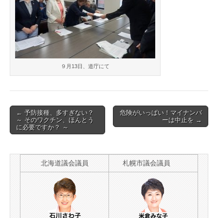
に
北
し
な
い！
海
は
道
９月13日、道庁にて
Post
← 予防接種、多すぎない？
危険がいっぱい！マイナンバ
～ そのワクチン、ほんとう
ーは中止を →
navigation
に必要ですか？ ～
北海道議会議員
札幌市議会議員