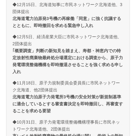
◆12月15日、北海道知事に市民ネットワーク北海道他、3
団体提出
北海道電力泊原発3号機の再稼働「同意」に強く抗議する
とともに、即時撤回を求める緊急申し入れ
◆12月5日、経済産業大臣に市民ネットワーク北海道他、
2団体提出
｢概要調査」判断の新知見を踏まえ、寿都・神恵内での特
定放射性廃棄物最終処分場選定における調査から、原子力
発電環境整備機構を即時撤退させることを強く求める申し
入れ
◆11月18日、原子力規制委員会委員長に市民ネットワー
ク北海道、他2団体提出
北海道電力泊原子力発電所3号機の安全対策が新規制基準
に適合しているとする審査書決定を即時撤回し、再審査す
ることを求める要望
◆10月31日、原子力発電環境整備機構理事長に市民ネッ
トワーク北海道他、2団体提出
高レベル放射性廃棄物の最終処分場に関し、学術上の新知