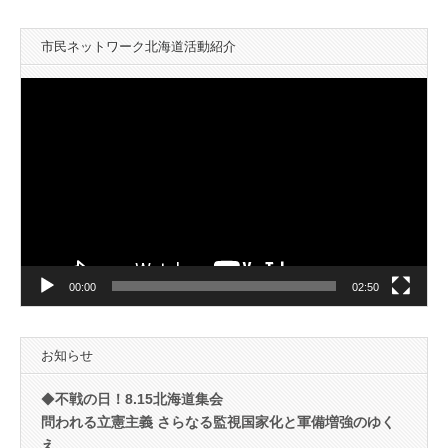
市民ネットワーク北海道活動紹介
動
画
プ
レ
ー
ヤ
ー
00:00
02:50
お知らせ
◆
不戦の日！8.15北海道集会
問われる立憲主義 さらなる監視国家化と軍備増強のゆく
え