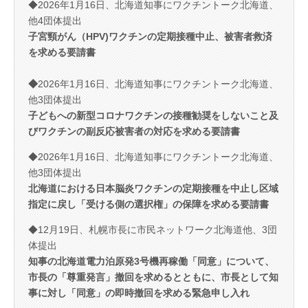
◆2026年1月16日、北海道知事にワクチントーク北海道、
他4団体提出
子宮頸がん（HPV)ワクチ
ンの定期接種中止、被害者救済
を求める要請書
◆
2026年1月16日、北海道知事にワクチントーク北海道、
他3団体提出
子どもへの新型コロナワクチンの接種勧奨をしないこと及
びワクチンの副反応被害者の対応を求める要請書
◆2026年1月16日、北海道知事にワクチントーク北海道、
他3団体提出
北海道における日本脳炎ワクチンの定期接種を中止し区域
指定に戻し「受ける側の選択権」の保障を求める要請書
◆12月19日、札幌市長に市民ネットワーク北海道他、3団
体提出
知事の北海道電力泊原発3号機再稼働「同意」について、
市長の「尊重発言」撤回を求めるとともに、市長として知
事に対し「同意」の即時撤回を求める緊急申し入れ