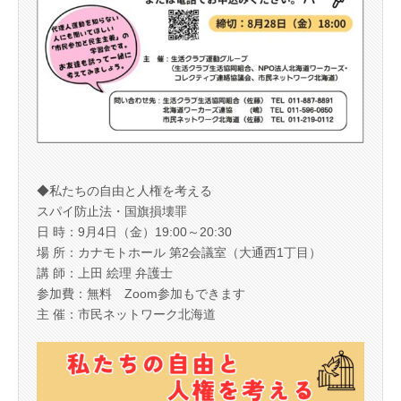
◆私たちの自由と人権を考える
スパイ防止法・国旗損壊罪
日 時：9月4日（金）19:00～20:30
場 所：カナモトホール 第2会議室（大通西1丁目）
講 師：上田 絵理 弁護士
参加費：無料 Zoom参加もできます
主 催：市民ネットワーク北海道