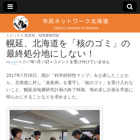
市
Citizen's
Network
of
トピックス
,
脱原発、核廃棄物問題
民
Hokkaido
幌延、北海道を「核のゴミ」の
最終処分地にしない！
ネ
幌
by
staff
•
2017年9月15日
•
コメントを受け付けていません
延、
ッ
北
2017年7月28日、国が「科学的特性マップ」を公表したことか
海
道
ら、北海道に対し「道条例」を遵守し「核のゴミ」を受け入れな
ト
を
いこと、幌延深地層研究計画の終了時期、埋め戻し計画を早急に
「核
の
明らかにすることなどを求めました。
ワ
ゴ
ミ」
の
ー
最
終
処
ク
分
地