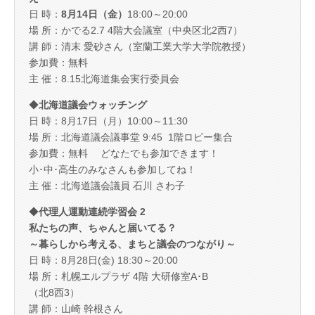
日 時：
8月14日（金）
18:00～20:00
場 所：かでる2.7 4階大会議室（中央区北2西7）
講 師：清末 愛砂さん（室蘭工業大学大学院教授）
参加費：無料
主 催：8.15北海道集会実行委員会
◆
北海道議会ウォッチング
日 時：8月17日（月）10:00～11:30
場 所：北海道議会議事堂 9:45 1階ロビー集合
参加費：無料 どなたでも参加できます！
小･中･高生のみなさんも参加してね！
主 催：北海道議会議員 石川 さわ子
◆
代理人運動連続学習会 2
私たちの声、ちゃんと届いてる？
～暮らしから考える、まちと議会のつながり～
日 時：8月28日(金) 18:30～20:00
場 所：札幌エルプラザ 4階 大研修室A･B
（北8西3）
講 師：山崎 幹根さん