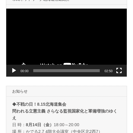
動
画
プ
レ
ー
ヤ
ー
00:00
02:50
お知らせ
◆
不戦の日！8.15北海道集会
問われる立憲主義 さらなる監視国家化と軍備増強のゆく
え
日 時：
8月14日（金）
18:00～20:00
場 所：かでる2.7 4階大会議室（中央区北2西7）