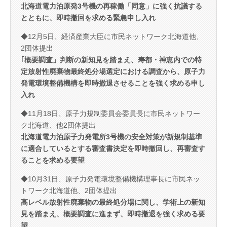
北海道電力泊原発3号機の再稼働「同意」に強く抗議する
とともに、即時撤回を求める緊急申し入れ
◆12月5日、経済産業大臣に市民ネットワーク北海道他、
2団体提出
｢概要調査」判断の新知見を踏まえ、寿都・神恵内での特
定放射性廃棄物最終処分場選定における調査から、原子力
発電環境整備機構を即時撤退させることを強く求める申し
入れ
◆11月18日、原子力規制委員会委員長に市民ネットワー
ク北海道、他2団体提出
北海道電力泊原子力発電所3号機の安全対策が新規制基準
に適合しているとする審査書決定を即時撤回し、再審査す
ることを求める要望
◆10月31日、原子力発電環境整備機構理事長に市民ネッ
トワーク北海道他、2団体提出
高レベル放射性廃棄物の最終処分場に関し、学術上の新知
見を踏まえ、概要調査に進まず、即時撤退を強く求める要
望