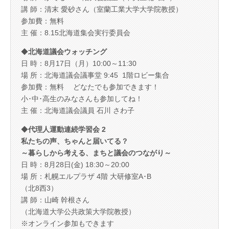
講 師：清末 愛砂さん（室蘭工業大学大学院教授）
参加費：無料
主 催：8.15北海道集会実行委員会
◆
北海道議会ウォッチング
日 時：8月17日（月）10:00～11:30
場 所：北海道議会議事堂 9:45 1階ロビー集合
参加費：無料 どなたでも参加できます！
小･中･高生のみなさんも参加してね！
主 催：北海道議会議員 石川 さわ子
◆
代理人運動連続学習会 2
私たちの声、ちゃんと届いてる？
～暮らしから考える、まちと議会のつながり～
日 時：8月28日(金) 18:30～20:00
場 所：札幌エルプラザ 4階 大研修室A･B
（北8西3）
講 師：山崎 幹根さん
（北海道大学公共政策大学院教授）
※オンライン参加もできます