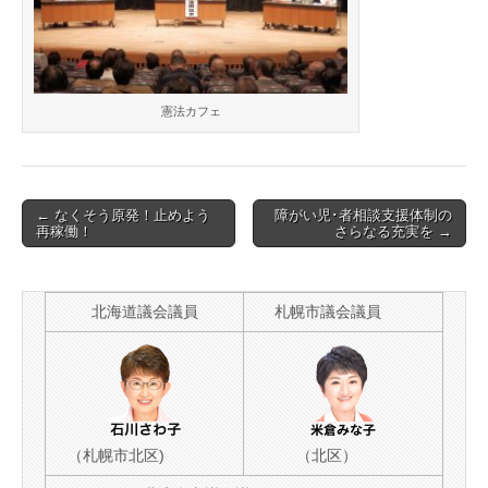
憲法カフェ
Post
← なくそう原発！止めよう
障がい児･者相談支援体制の
再稼働！
さらなる充実を →
navigation
北海道議会議員
札幌市議会議員
（札幌市北区)
（北区）