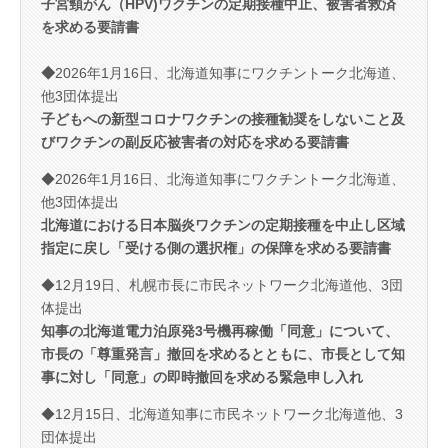
子宮頸がん（HPV)ワクチ
ンの定期接種中止、被害者救済
を求める要請書
◆
2026年1月16日、北海道知事にワクチントーク北海道、
他3団体提出
子どもへの新型コロナワクチンの接種勧奨をしないこと及
びワクチンの副反応被害者の対応を求める要請書
◆2026年1月16日、北海道知事にワクチントーク北海道、
他3団体提出
北海道における日本脳炎ワクチンの定期接種を中止し区域
指定に戻し「受ける側の選択権」の保障を求める要請書
◆12月19日、札幌市長に市民ネットワーク北海道他、3団
体提出
知事の北海道電力泊原発3号機再稼働「同意」について、
市長の「尊重発言」撤回を求めるとともに、市長として知
事に対し「同意」の即時撤回を求める緊急申し入れ
◆12月15日、北海道知事に市民ネットワーク北海道他、3
団体提出