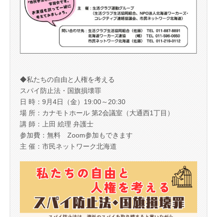
◆私たちの自由と人権を考える
スパイ防止法・国旗損壊罪
日 時：9月4日（金）19:00～20:30
場 所：カナモトホール 第2会議室（大通西1丁目）
講 師：上田 絵理 弁護士
参加費：無料 Zoom参加もできます
主 催：市民ネットワーク北海道