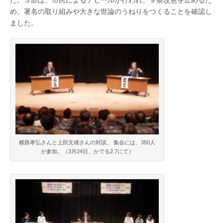
北
北
海
め、署名の取り組みや大きな世論のうねりをつくることを確認し
道
ました。
報
海
告
は
道
横路孝弘さんと上田文雄さんの対談。 集会には、350人
が参加。（3月24日、かでる2.7にて）