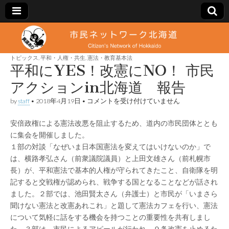
市
Citizen's
Network
of
トピックス
,
平和・人権・共生
,
憲法・教育基本法
民
Hokkaido
平和にYES！改憲にNO！ 市民
アクションin北海道 報告
ネ
平
by
staff
•
2018年4月19日
•
コメントを受け付けていません
和
ッ
に
安倍政権による憲法改悪を阻止するため、道内の市民団体ととも
YES！
改
に集会を開催しました。
ト
憲
１部の対談「なぜいま日本国憲法を変えてはいけないのか」で
に
NO！
は、横路孝弘さん（前衆議院議員）と上田文雄さん（前札幌市
ワ
市
長）が、平和憲法で基本的人権が守られてきたこと、自衛隊を明
民
記すると交戦権が認められ、戦争する国となることなどが話され
ア
ー
ク
ました。２部では、池田賢太さん（弁護士）と市民が「いまさら
シ
聞けない憲法と改憲あれこれ」と題して憲法カフェを行い、憲法
ョ
ク
ン
について気軽に話をする機会を持つことの重要性を共有しまし
in
た。３部は、市民によるアピールが行われ、９条改憲を止めるた