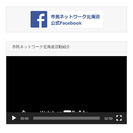
市民ネットワーク北海道活動紹介
動
画
プ
レ
ー
ヤ
ー
00:00
02:50