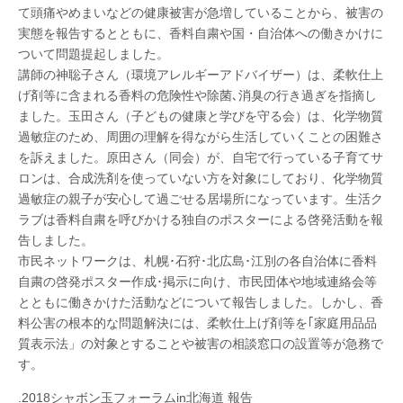
自
北
て頭痛やめまいなどの健康被害が急増していることから、被害の
粛
実態を報告するとともに、香料自粛や国・自治体への働きかけに
を
全
海
ついて問題提起しました。
国
講師の神聡子さん（環境アレルギーアドバイザー）は、柔軟仕上
で
～
げ剤等に含まれる香料の危険性や除菌､消臭の行き過ぎを指摘し
道
は
ました。玉田さん（子どもの健康と学びを守る会）は、化学物質
過敏症のため、周囲の理解を得ながら生活していくことの困難さ
を訴えました。原田さん（同会）が、自宅で行っている子育てサ
ロンは、合成洗剤を使っていない方を対象にしており、化学物質
過敏症の親子が安心して過ごせる居場所になっています。生活ク
ラブは香料自粛を呼びかける独自のポスターによる啓発活動を報
告しました。
市民ネットワークは、札幌･石狩･北広島･江別の各自治体に香料
自粛の啓発ポスター作成･掲示に向け、市民団体や地域連絡会等
とともに働きかけた活動などについて報告しました。しかし、香
料公害の根本的な問題解決には、柔軟仕上げ剤等を｢家庭用品品
質表示法」の対象とすることや被害の相談窓口の設置等が急務で
す。
.2018シャボン玉フォーラムin北海道 報告