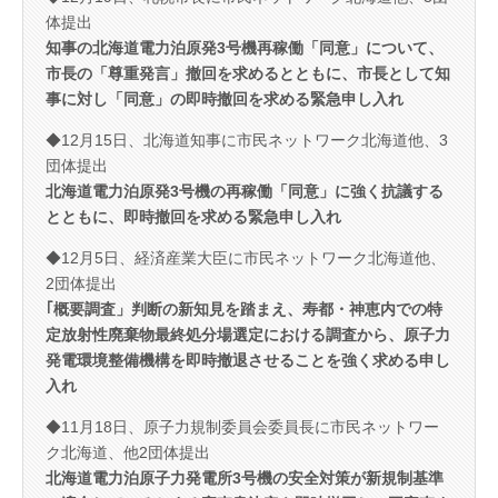
体提出
知事の北海道電力泊原発3号機再稼働「同意」について、
市長の「尊重発言」撤回を求めるとともに、市長として知
事に対し「同意」の即時撤回を求める緊急申し入れ
◆12月15日、北海道知事に市民ネットワーク北海道他、3
団体提出
北海道電力泊原発3号機の再稼働「同意」に強く抗議する
とともに、即時撤回を求める緊急申し入れ
◆12月5日、経済産業大臣に市民ネットワーク北海道他、
2団体提出
｢概要調査」判断の新知見を踏まえ、寿都・神恵内での特
定放射性廃棄物最終処分場選定における調査から、原子力
発電環境整備機構を即時撤退させることを強く求める申し
入れ
◆11月18日、原子力規制委員会委員長に市民ネットワー
ク北海道、他2団体提出
北海道電力泊原子力発電所3号機の安全対策が新規制基準