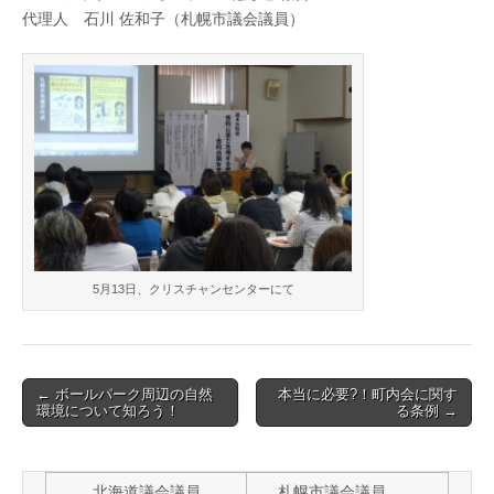
代理人 石川 佐和子（札幌市議会議員）
5月13日、クリスチャンセンターにて
Post
← ボールパーク周辺の自然
本当に必要?！町内会に関す
環境について知ろう！
る条例 →
navigation
北海道議会議員
札幌市議会議員