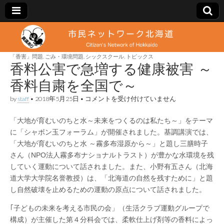
市
Citizen's
Network
of
「香害」問題
,
ごみ・環境問題
,
シックスクール
,
トピックス
民
Hokkaido
香料公害で急増する健康被害 ～
香料自粛を全国で～
ネ
香
by
staff
•
2018年5月25日
•
コメントを受け付けていません
料
ッ
公
「大地が育むいのちと水～未来をつくるのは私たち～」をテーマ
害
で
に「シャボン玉フォーラム」が開催されました。基調講演では、
ト
急
「大地が育むいのちと水 ～霧多布湿原から～」と題し三膳時子
増
す
さん（NPO法人霧多布ナショナルトラスト）が豊かな水環境を残
ワ
る
していく運動について話されました。また、小野有五さん（北海
健
道大学大学院名誉教授）は、「北海道の自然を残すために」と題
康
ー
被
し自然破壊を止めるための運動の原点について話されました。
害
～
ク
｢子どもの未来を考える市民の会」（生活クラブ運動グループで
香
料
構成）が主催した第４分科会では、柔軟仕上げ剤等の香料によっ