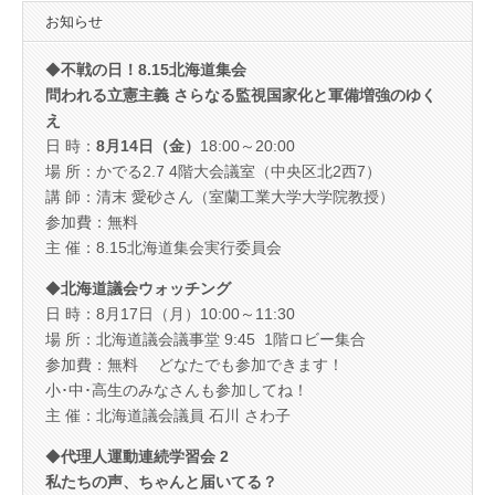
お知らせ
◆
不戦の日！8.15北海道集会
問われる立憲主義 さらなる監視国家化と軍備増強のゆく
え
日 時：
8月14日（金）
18:00～20:00
場 所：かでる2.7 4階大会議室（中央区北2西7）
講 師：清末 愛砂さん（室蘭工業大学大学院教授）
参加費：無料
主 催：8.15北海道集会実行委員会
◆
北海道議会ウォッチング
日 時：8月17日（月）10:00～11:30
場 所：北海道議会議事堂 9:45 1階ロビー集合
参加費：無料 どなたでも参加できます！
小･中･高生のみなさんも参加してね！
主 催：北海道議会議員 石川 さわ子
◆
代理人運動連続学習会 2
私たちの声、ちゃんと届いてる？