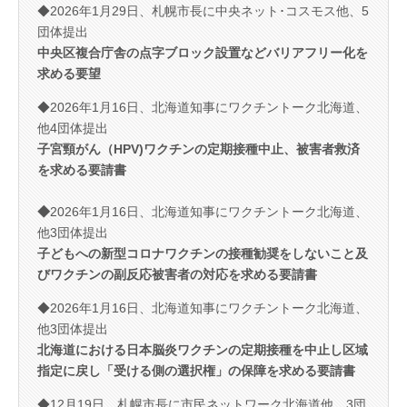
◆2026年1月29日、札幌市長に中央ネット･コスモス他、5
団体提出
中央区複合庁舎の点字ブロック設置などバリアフリー化を
求める要望
◆2026年1月16日、北海道知事にワクチントーク北海道、
他4団体提出
子宮頸がん（HPV)ワクチ
ンの定期接種中止、被害者救済
を求める要請書
◆
2026年1月16日、北海道知事にワクチントーク北海道、
他3団体提出
子どもへの新型コロナワクチンの接種勧奨をしないこと及
びワクチンの副反応被害者の対応を求める要請書
◆2026年1月16日、北海道知事にワクチントーク北海道、
他3団体提出
北海道における日本脳炎ワクチンの定期接種を中止し区域
指定に戻し「受ける側の選択権」の保障を求める要請書
◆12月19日、札幌市長に市民ネットワーク北海道他、3団