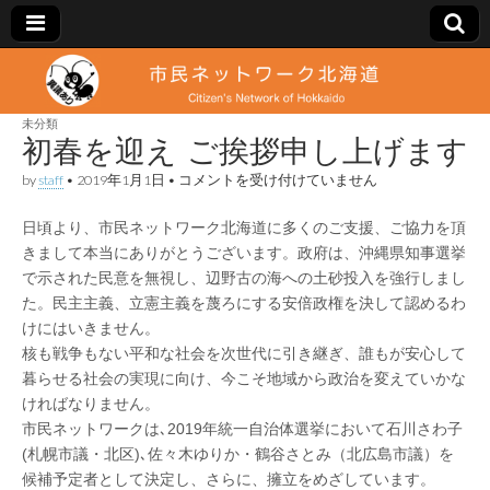
市
Citizen's
Network
of
未分類
民
Hokkaido
初春を迎え ご挨拶申し上げます
初
by
staff
•
2019年1月1日
•
コメントを受け付けていません
ネ
春
を
日頃より、市民ネットワーク北海道に多くのご支援、ご協力を頂
迎
ッ
え
きまして本当にありがとうございます。政府は、沖縄県知事選挙
ご
で示された民意を無視し、辺野古の海への土砂投入を強行しまし
挨
ト
拶
た。民主主義、立憲主義を蔑ろにする安倍政権を決して認めるわ
申
けにはいきません。
し
ワ
核も戦争もない平和な社会を次世代に引き継ぎ、誰もが安心して
上
げ
暮らせる社会の実現に向け、今こそ地域から政治を変えていかな
ま
ー
ければなりません。
す
は
市民ネットワークは､2019年統一自治体選挙において石川さわ子
ク
(札幌市議・北区)､佐々木ゆりか・鶴谷さとみ（北広島市議）を
候補予定者として決定し、さらに、擁立をめざしています。