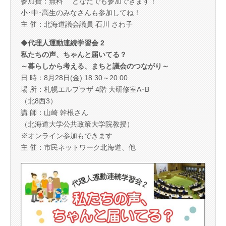
参加費：無料 どなたでも参加できます！
小･中･高生のみなさんも参加してね！
主 催：北海道議会議員 石川 さわ子
◆
代理人運動連続学習会 2
私たちの声、ちゃんと届いてる？
～暮らしから考える、まちと議会のつながり～
日 時：8月28日(金) 18:30～20:00
場 所：札幌エルプラザ 4階 大研修室A･B
（北8西3）
講 師：山崎 幹根さん
（北海道大学公共政策大学院教授）
※オンライン参加もできます
主 催：市民ネットワーク北海道、他