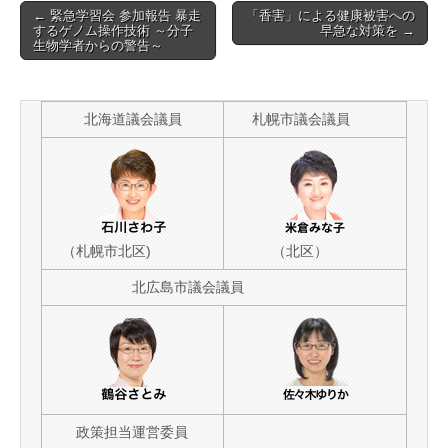
Post
← 緊急学習会 参加報告 暴走
「香害」による健康被害への
するゲノム操作技術 ～分子
早急な対策を →
navigation
生物学者からの警告～
北海道議会議員
札幌市議会議員
（札幌市北区)
（北区）
北広島市議会議員
政策担当運営委員