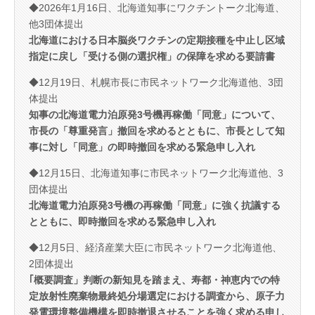
◆2026年1月16日、北海道知事にワクチントーク北海道、
他3団体提出
北海道における日本脳炎ワクチンの定期接種を中止し区域
指定に戻し「受ける側の選択権」の保障を求める要請書
◆12月19日、札幌市長に市民ネットワーク北海道他、3団
体提出
知事の北海道電力泊原発3号機再稼働「同意」について、
市長の「尊重発言」撤回を求めるとともに、市長として知
事に対し「同意」の即時撤回を求める緊急申し入れ
◆12月15日、北海道知事に市民ネットワーク北海道他、3
団体提出
北海道電力泊原発3号機の再稼働「同意」に強く抗議する
とともに、即時撤回を求める緊急申し入れ
◆12月5日、経済産業大臣に市民ネットワーク北海道他、
2団体提出
｢概要調査」判断の新知見を踏まえ、寿都・神恵内での特
定放射性廃棄物最終処分場選定における調査から、原子力
発電環境整備機構を即時撤退させることを強く求める申し