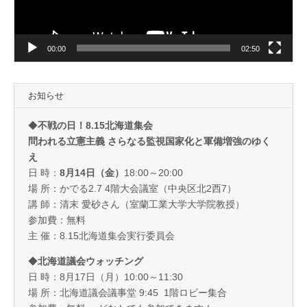
ー
00:00
02:50
お知らせ
◆
不戦の日！8.15北海道集会
問われる立憲主義 さらなる監視国家化と軍備増強のゆく
え
日 時：
8月14日（金）
18:00～20:00
場 所：かでる2.7 4階大会議室（中央区北2西7）
講 師：清末 愛砂さん（室蘭工業大学大学院教授）
参加費：無料
主 催：8.15北海道集会実行委員会
◆
北海道議会ウォッチング
日 時：8月17日（月）10:00～11:30
場 所：北海道議会議事堂 9:45 1階ロビー集合