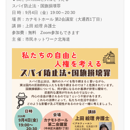
スパイ防止法・国旗損壊罪
日 時：9月4日（金）19:00～20:30
場 所：カナモトホール 第2会議室（大通西1丁目）
講 師：上田 絵理 弁護士
参加費：無料 Zoom参加もできます
主 催：市民ネットワーク北海道