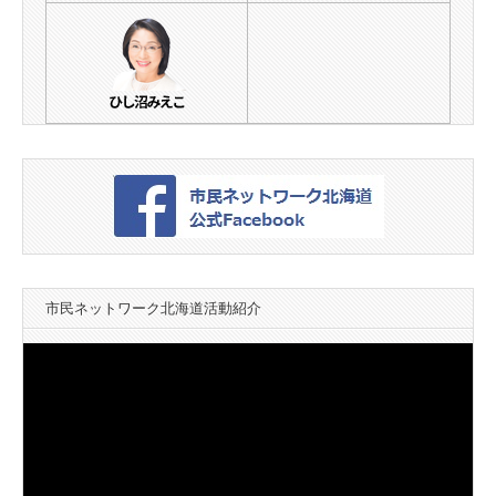
市民ネットワーク北海道活動紹介
動
画
プ
レ
ー
ヤ