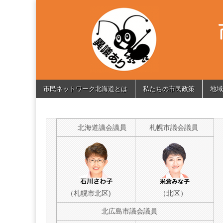
市
Citizen's
Network
of
民
Hokkaido
ネ
Skip
Main
ッ
市民ネットワーク北海道とは
私たちの市民政策
地域
to
menu
content
ト
北海道議会議員
札幌市議会議員
ワ
ー
ク
（札幌市北区)
（北区）
北
北広島市議会議員