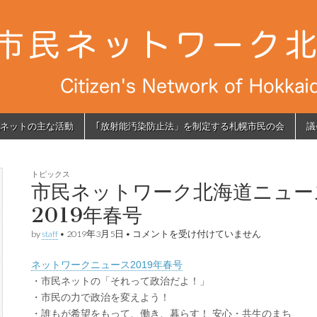
ネットの主な活動
｢放射能汚染防止法」を制定する札幌市民の会
議
トピックス
市民ネットワーク北海道ニュー
2019年春号
市
by
staff
•
2019年3月5日
•
コメントを受け付けていません
民
ネ
ネットワークニュース2019年春号
ッ
ト
・市民ネットの「それって政治だよ！」
ワ
・市民の力で政治を変えよう！
ー
ク
・誰もが希望をもって、働き、暮らす！ 安心・共生のまち