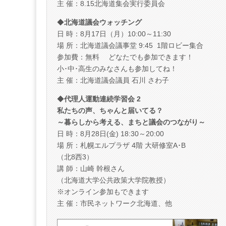
主 催：8.15北海道集会実行委員会
◆
北海道議会ウォッチング
日 時：8月17日（月）10:00～11:30
場 所：北海道議会議事堂 9:45 1階ロビー集合
参加費：無料 どなたでも参加できます！
小･中･高生のみなさんも参加してね！
主 催：北海道議会議員 石川 さわ子
◆
代理人運動連続学習会 2
私たちの声、ちゃんと届いてる？
～暮らしから考える、まちと議会のつながり～
日 時：8月28日(金) 18:30～20:00
場 所：札幌エルプラザ 4階 大研修室A･B
（北8西3）
講 師：山崎 幹根さん
（北海道大学公共政策大学院教授）
※オンライン参加もできます
主 催：市民ネットワーク北海道、他