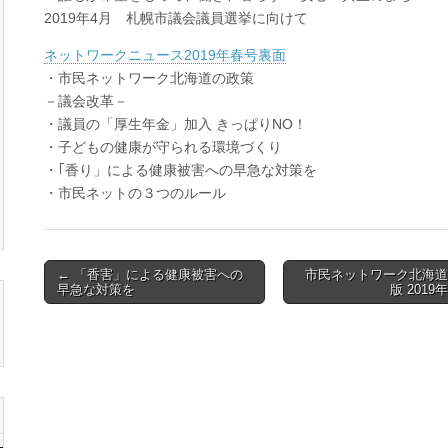
北
2019年4月 札幌市議会議員選挙に向けて
海
道
ネットワークニュース2019年春号裏面
ニ
ュ
・市民ネットワーク北海道の政策
ー
－議会改革－
ス
2019
・議員の「厚生年金」加入 きっぱりNO！
年
・子どもの健康が守られる環境づくり
春
・｢香り」による健康被害への早急な対策を
号
は
・市民ネットの３つのルール
Post
← 「香害」による健康被害への
市民ネットワーク北海道
早急な対策を
版 2019
navigation