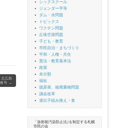
シックスクール
ジェンダー平等
ダム・水問題
トピックス
ワクチン問題
丘珠空港問題
子ども・教育
市民自治・まちづくり
平和・人権・共生
憲法・教育基本法
政策
未分類
 北広島
福祉
年春号 →
脱原発、核廃棄物問題
議会改革
遺伝子組み換え・食
「放射能汚染防止法｣を制定する札幌
市民の会