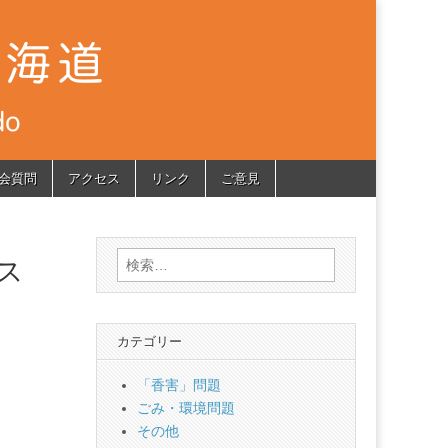
会質問
アクセス
リンク
ご意見
検
ス
索:
カテゴリー
「香害」問題
ごみ・環境問題
その他