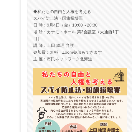
◆私たちの自由と人権を考える
スパイ防止法・国旗損壊罪
日 時：9月4日（金）19:00～20:30
場 所：カナモトホール 第2会議室（大通西1丁
目）
講 師：上田 絵理 弁護士
参加費：無料 Zoom参加もできます
主 催：市民ネットワーク北海道