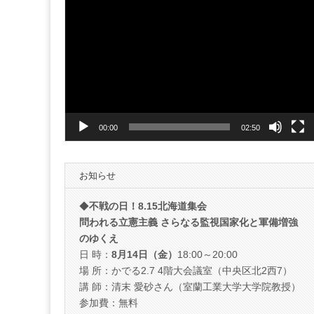
動
画
プ
レ
ー
ヤ
ー
00:00
02:50
お知らせ
◆
不戦の日！8.15北海道集会
問われる立憲主義 さらなる監視国家化と軍備増強
のゆくえ
日 時：
8月14日（金）
18:00～20:00
場 所：かでる2.7 4階大会議室（中央区北2西7）
講 師：清末 愛砂さん（室蘭工業大学大学院教授）
参加費：無料