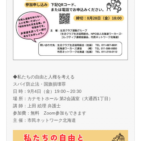
◆私たちの自由と人権を考える
スパイ防止法・国旗損壊罪
日 時：9月4日（金）19:00～20:30
場 所：カナモトホール 第2会議室（大通西1丁目）
講 師：上田 絵理 弁護士
参加費：無料 Zoom参加もできます
主 催：市民ネットワーク北海道