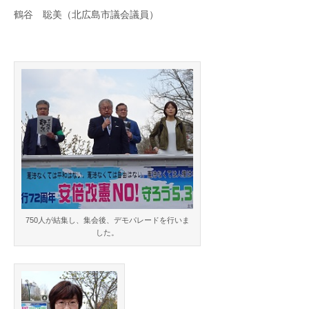
憲
北
鶴谷 聡美（北広島市議会議員）
法
集
会
海
報
告
道
は
750人が結集し、集会後、デモパレードを行いま
した。