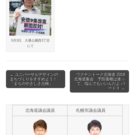
5月3日、大通公園西3丁目
にて
Post
← ユニバーサルデザインの
ワクチントーク北海道 2019
まちづくりをすすめよう！
北海道集会 予防接種は迷っ
navigation
「まちのやさしさ点検」
て、悩んでもいいんだよ パ
ートⅡ →
北海道議会議員
札幌市議会議員