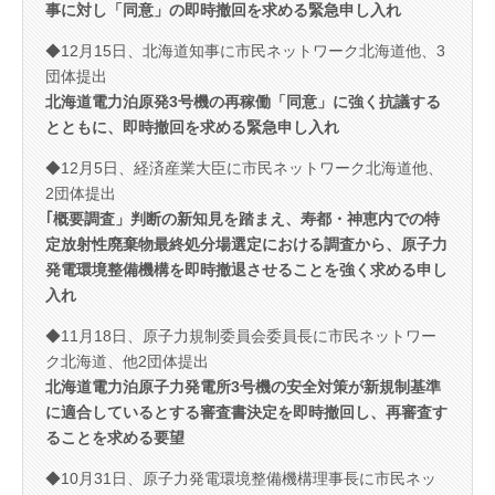
事に対し「同意」の即時撤回を求める緊急申し入れ
◆12月15日、北海道知事に市民ネットワーク北海道他、3
団体提出
北海道電力泊原発3号機の再稼働「同意」に強く抗議する
とともに、即時撤回を求める緊急申し入れ
◆12月5日、経済産業大臣に市民ネットワーク北海道他、
2団体提出
｢概要調査」判断の新知見を踏まえ、寿都・神恵内での特
定放射性廃棄物最終処分場選定における調査から、原子力
発電環境整備機構を即時撤退させることを強く求める申し
入れ
◆11月18日、原子力規制委員会委員長に市民ネットワー
ク北海道、他2団体提出
北海道電力泊原子力発電所3号機の安全対策が新規制基準
に適合しているとする審査書決定を即時撤回し、再審査す
ることを求める要望
◆10月31日、原子力発電環境整備機構理事長に市民ネッ