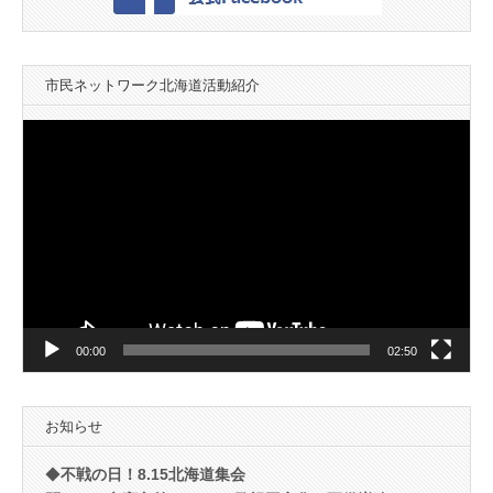
市民ネットワーク北海道活動紹介
動
画
プ
レ
ー
ヤ
ー
00:00
02:50
お知らせ
◆
不戦の日！8.15北海道集会