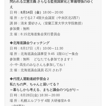
問われる立憲主義 さらなる監視国家化と軍備増強のゆく
え
日 時：
8月14日（金）
18:00～20:00
場 所：かでる2.7 4階大会議室（中央区北2西7）
講 師：清末 愛砂さん（室蘭工業大学大学院教授）
参加費：無料
主 催：8.15北海道集会実行委員会
◆
北海道議会ウォッチング
日 時：8月17日（月）10:00～11:30
場 所：北海道議会議事堂 9:45 1階ロビー集合
参加費：無料 どなたでも参加できます！
小･中･高生のみなさんも参加してね！
主 催：北海道議会議員 石川 さわ子
◆
代理人運動連続学習会 2
私たちの声、ちゃんと届いてる？
～暮らしから考える、まちと議会のつながり～
日 時：8月28日(金) 18:30～20:00
場 所：札幌エルプラザ 4階 大研修室A･B
（北8西3）