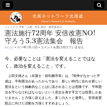
市
Citizen's
Network
of
トピックス
,
平和・人権・共生
,
憲法・教育基本法
民
Hokkaido
憲法施行72周年 安倍改憲NO!
守ろう5.3憲法集会 報告
ネ
憲
by
staff
•
2019年5月23日
•
コメントを受け付けていません
法
ッ
施
今、必要なことは「憲法を変えることではな
行
72
ト
く、政治を変えること」です。
周
年
安
ワ
…
上田文雄さん（弁護士・前札幌市長）は、｢戦争がなかった平
倍
成は、平和憲法があったからであり、新しい時代に合わせ新しい
改
憲
憲法をという抽象的なことばに流されることは危険です。平和憲
ー
NO!
法を守らなければならないという意志を表す手立ては投票しかあ
守
ろ
りません」と力強く訴えました。多くの人々と連帯し、安倍改憲
ク
う
阻止に向けた活動を力強くすすめましょう。
5.3