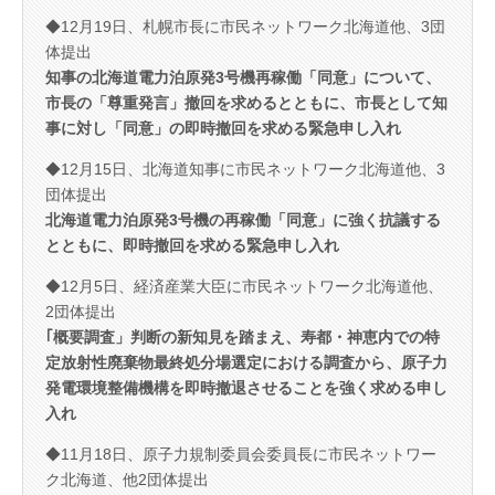
◆12月19日、札幌市長に市民ネットワーク北海道他、3団
体提出
知事の北海道電力泊原発3号機再稼働「同意」について、
市長の「尊重発言」撤回を求めるとともに、市長として知
事に対し「同意」の即時撤回を求める緊急申し入れ
◆12月15日、北海道知事に市民ネットワーク北海道他、3
団体提出
北海道電力泊原発3号機の再稼働「同意」に強く抗議する
とともに、即時撤回を求める緊急申し入れ
◆12月5日、経済産業大臣に市民ネットワーク北海道他、
2団体提出
｢概要調査」判断の新知見を踏まえ、寿都・神恵内での特
定放射性廃棄物最終処分場選定における調査から、原子力
発電環境整備機構を即時撤退させることを強く求める申し
入れ
◆11月18日、原子力規制委員会委員長に市民ネットワー
ク北海道、他2団体提出