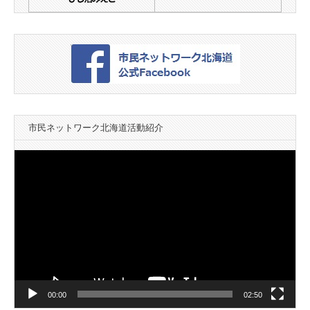
市民ネットワーク北海道活動紹介
動
画
プ
レ
ー
ヤ
ー
00:00
02:50