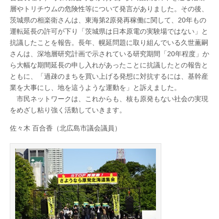
北
層やトリチウムの危険性等について発言がありました。その後、
茨城県の相楽衛さんは、東海第2原発再稼働に関して、20年もの
海
運転延長の許可が下り「茨城県は日本原電の実験場ではない」と
抗議したことを報告。長年、幌延問題に取り組んでいる久世薫嗣
道
さんは、深地層研究計画で示されている研究期間「20年程度」か
ら大幅な期間延長の申し入れがあったことに抗議したとの報告と
ともに、「過疎のまちを買い上げる発想に対抗するには、基幹産
業を大事にし、地を這うような運動を」と訴えました。
…
市民ネットワークは、これからも、核も原発もない社会の実現
をめざし粘り強く活動していきます。
佐々木 百合香（北広島市議会議員）