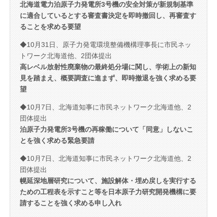
北海道電力泊原子力発電所3号機の安全対策が新規制基準
に適合しているとする審査書決定を即時撤回し、再審査す
ることを求める要望
◆10月31日、原子力発電環境整備機構理事長に市民ネッ
トワーク北海道他、2団体提出
高レベル放射性廃棄物の最終処分場に関し、学術上の新知
見を踏まえ、概要調査に進まず、即時撤退を強く求める要
望
◆10月7日、北海道知事に市民ネットワーク北海道他、2
団体提出
泊原子力発電所3号機の再稼働について「同意」しないこ
とを強く求める緊急要請
◆10月7日、北海道知事に市民ネットワーク北海道他、2
団体提出
幌延深地層研究について、施設解体・埋め戻しを実行する
ための工程表を示すこと等を日本原子力研究開発機構に要
請することを強く求める申し入れ