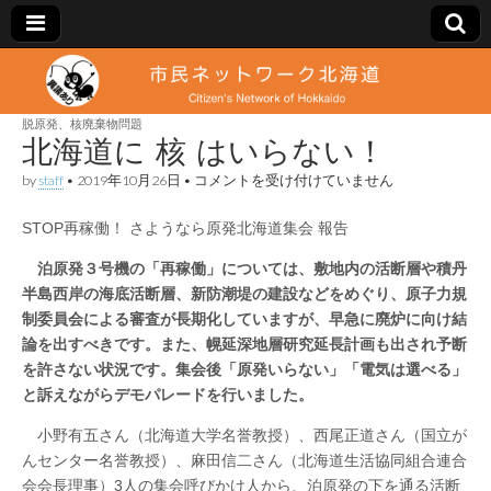
市
Citizen's
Network
of
脱原発、核廃棄物問題
民
Hokkaido
北海道に 核 はいらない！
北
by
staff
•
2019年10月26日
•
コメントを受け付けていません
ネ
海
道
STOP再稼働！ さようなら原発北海道集会 報告
に
ッ
核
は
…
泊原発３号機の「再稼働」については、敷地内の活断層や積丹
い
ト
半島西岸の海底活断層、新防潮堤の建設などをめぐり、原子力規
ら
制委員会による審査が長期化していますが、早急に廃炉に向け結
な
い！
論を出すべきです。また、幌延深地層研究延長計画も出され予断
ワ
は
を許さない状況です。集会後「原発いらない」「電気は選べる」
と訴えながらデモパレードを行いました。
ー
…
小野有五さん（北海道大学名誉教授）、西尾正道さん（国立が
ク
んセンター名誉教授）、麻田信二さん（北海道生活協同組合連合
会会長理事）3人の集会呼びかけ人から、泊原発の下を通る活断