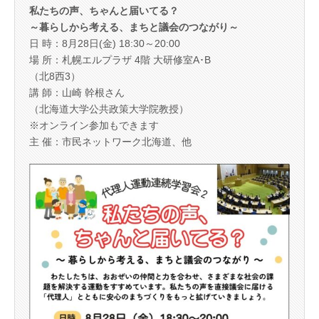
私たちの声、ちゃんと届いてる？
～暮らしから考える、まちと議会のつながり～
日 時：8月28日(金) 18:30～20:00
場 所：札幌エルプラザ 4階 大研修室A･B
（北8西3）
講 師：山崎 幹根さん
（北海道大学公共政策大学院教授）
※オンライン参加もできます
主 催：市民ネットワーク北海道、他