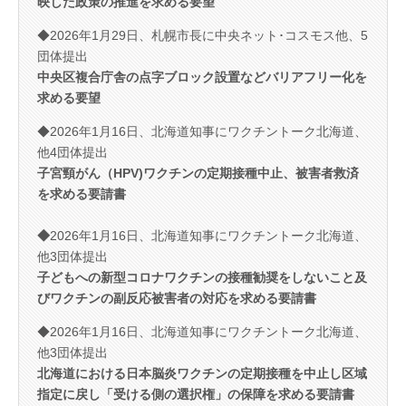
映した政策の推進を求める要望
◆2026年1月29日、札幌市長に中央ネット･コスモス他、5
団体提出
中央区複合庁舎の点字ブロック設置などバリアフリー化を
求める要望
◆2026年1月16日、北海道知事にワクチントーク北海道、
他4団体提出
子宮頸がん（HPV)ワクチ
ンの定期接種中止、被害者救済
を求める要請書
◆
2026年1月16日、北海道知事にワクチントーク北海道、
他3団体提出
子どもへの新型コロナワクチンの接種勧奨をしないこと及
びワクチンの副反応被害者の対応を求める要請書
◆2026年1月16日、北海道知事にワクチントーク北海道、
他3団体提出
北海道における日本脳炎ワクチンの定期接種を中止し区域
指定に戻し「受ける側の選択権」の保障を求める要請書