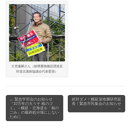
久世薫嗣さん（核廃棄物施設誘致反
対道北連絡協議会代表委員）
Post
← 緊急学習会のお知らせ
絶対ダメ！幌延深地層研究延
『10万年の大うそ 核のゴ
長！緊急市民集会のお知らせ
navigation
ミ』～幌延・北海道を「核の
→
ごみ」の最終処分場にしない
ために