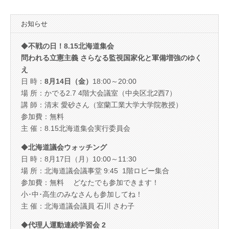
お知らせ
◆
不戦の日！8.15北海道集会
問われる立憲主義 さらなる監視国家化と軍備増強のゆく
え
日 時：
8月14日（金）
18:00～20:00
場 所：かでる2.7 4階大会議室（中央区北2西7）
講 師：清末 愛砂さん（室蘭工業大学大学院教授）
参加費：無料
主 催：8.15北海道集会実行委員会
◆
北海道議会ウォッチング
日 時：8月17日（月）10:00～11:30
場 所：北海道議会議事堂 9:45 1階ロビー集合
参加費：無料 どなたでも参加できます！
小･中･高生のみなさんも参加してね！
主 催：北海道議会議員 石川 さわ子
◆
代理人運動連続学習会 2