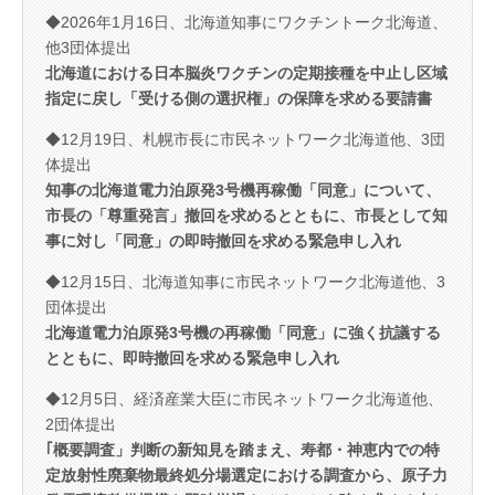
◆2026年1月16日、北海道知事にワクチントーク北海道、
他3団体提出
北海道における日本脳炎ワクチンの定期接種を中止し区域
指定に戻し「受ける側の選択権」の保障を求める要請書
◆12月19日、札幌市長に市民ネットワーク北海道他、3団
体提出
知事の北海道電力泊原発3号機再稼働「同意」について、
市長の「尊重発言」撤回を求めるとともに、市長として知
事に対し「同意」の即時撤回を求める緊急申し入れ
◆12月15日、北海道知事に市民ネットワーク北海道他、3
団体提出
北海道電力泊原発3号機の再稼働「同意」に強く抗議する
とともに、即時撤回を求める緊急申し入れ
◆12月5日、経済産業大臣に市民ネットワーク北海道他、
2団体提出
｢概要調査」判断の新知見を踏まえ、寿都・神恵内での特
定放射性廃棄物最終処分場選定における調査から、原子力