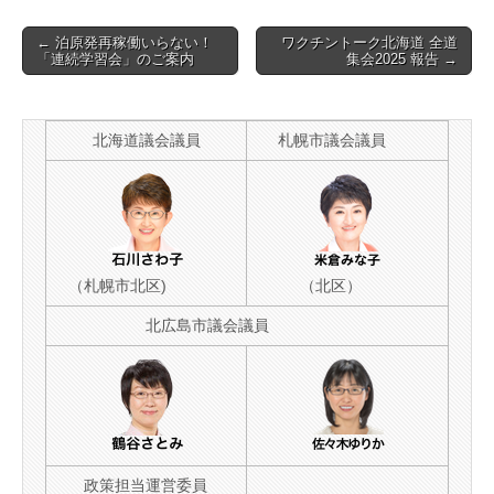
Post
← 泊原発再稼働いらない！
ワクチントーク北海道 全道
「連続学習会」のご案内
集会2025 報告 →
navigation
北海道議会議員
札幌市議会議員
（札幌市北区)
（北区）
北広島市議会議員
政策担当運営委員