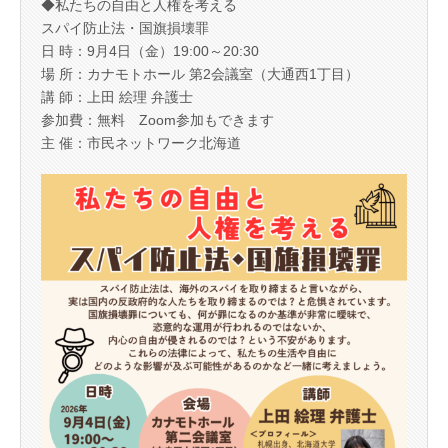
◆私たちの自由と人権を考える
スパイ防止法・国旗損壊罪
日 時：9月4日（金）19:00～20:30
場 所：カナモトホール 第2会議室（大通西1丁目）
講 師：上田 絵理 弁護士
参加費：無料 Zoom参加もできます
主 催：市民ネットワーク北海道