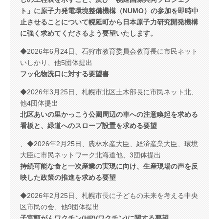
ト」に原子力発電環境整備機構（NUMO）の参加を即時中
止させることについて幌延町から日本原子力研究開発機構
に強く求めてくださるよう要望いたします。
◆2026年6月24日、石狩市教育委員会教育長に市民ネット
いしかり、他5団体提出
フッ化物洗口に対する要望書
◆2026年3月25日、札幌市北区土木部長に市民ネット北、
他4団体提出
北区あいの里かっこう公園周辺の車への注意喚起を求める
看板と、緑道へのスロープ設置を求める要望
、◆2026年2月25日、農林水産大臣、経済産業大臣、環境
大臣に市民ネットワーク北海道他、3団体提出
持続可能な食と一次産業の実現に向け、生産現場の声を反
映した政策の推進を求める要望
◆2026年2月25日、札幌市長に子どもの未来を考える中央
区市民の会、他9団体提出
子宮頸がんワクチン(HPVワクチン)に関する要望