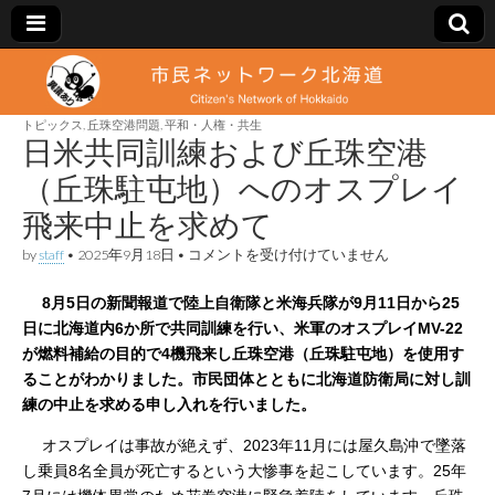
市
Citizen's
Network
of
トピックス
,
丘珠空港問題
,
平和・人権・共生
民
Hokkaido
日米共同訓練および丘珠空港
（丘珠駐屯地）へのオスプレイ
ネ
飛来中止を求めて
ッ
日
by
staff
•
2025年9月18日
•
コメントを受け付けていません
米
共
ト
…
.
8月5日の新聞報道で陸上自衛隊と米海兵隊が9月11日から25
同
訓
日に北海道内6か所で共同訓練を行い、米軍のオスプレイMV-22
練
ワ
が燃料補給の目的で4機飛来し丘珠空港（丘珠駐屯地）を使用す
お
よ
ることがわかりました。市民団体とともに北海道防衛局に対し訓
び
ー
練の中止を求める申し入れを行いました。
丘
珠
….
オスプレイは事故が絶えず、2023年11月には屋久島沖で墜落
空
ク
港
し乗員8名全員が死亡するという大惨事を起こしています。25年
（丘