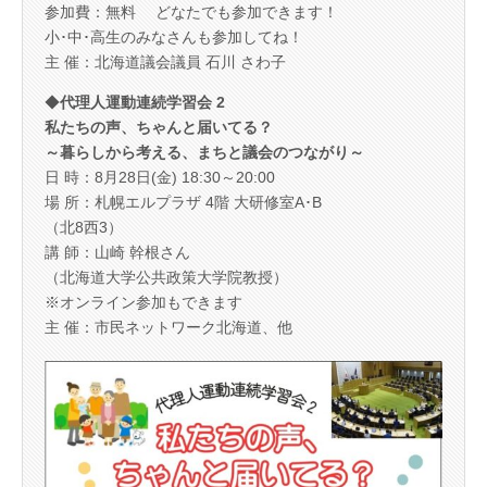
参加費：無料 どなたでも参加できます！
小･中･高生のみなさんも参加してね！
主 催：北海道議会議員 石川 さわ子
◆
代理人運動連続学習会 2
私たちの声、ちゃんと届いてる？
～暮らしから考える、まちと議会のつながり～
日 時：8月28日(金) 18:30～20:00
場 所：札幌エルプラザ 4階 大研修室A･B
（北8西3）
講 師：山崎 幹根さん
（北海道大学公共政策大学院教授）
※オンライン参加もできます
主 催：市民ネットワーク北海道、他