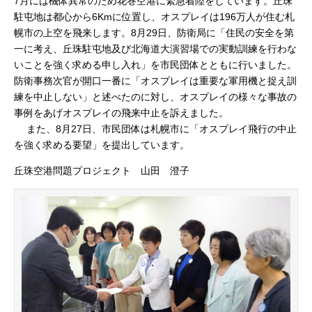
7月には機体異常のため花巻空港に緊急着陸をしています。丘珠
珠
北
駐
駐屯地は都心から6Kmに位置し、オスプレイは196万人が住む札
屯
幌市の上空を飛来します。8月29日、防衛局に「住民の安全を第
地）
海
一に考え、丘珠駐屯地及び北海道大演習場での実動訓練を行わな
へ
の
いことを強く求める申し入れ」を市民団体とともに行いました。
オ
道
防衛事務次官が開口一番に「オスプレイは重要な軍用機と捉え訓
ス
プ
練を中止しない」と述べたのに対し、オスプレイの様々な事故の
レ
事例をあげオスプレイの飛来中止を訴えました。
イ
飛
….
また、8月27日、市民団体は札幌市に「オスプレイ飛行の中止
来
を強く求める要望」を提出しています。
中
止
丘珠空港問題プロジェクト 山田 澄子
を
求
め
て
は