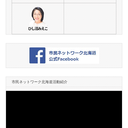
市民ネットワーク北海道活動紹介
動
画
プ
レ
ー
ヤ