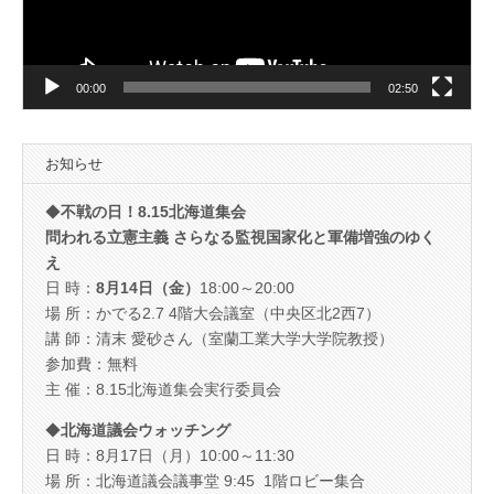
ー
00:00
02:50
お知らせ
◆
不戦の日！8.15北海道集会
問われる立憲主義 さらなる監視国家化と軍備増強のゆく
え
日 時：
8月14日（金）
18:00～20:00
場 所：かでる2.7 4階大会議室（中央区北2西7）
講 師：清末 愛砂さん（室蘭工業大学大学院教授）
参加費：無料
主 催：8.15北海道集会実行委員会
◆
北海道議会ウォッチング
日 時：8月17日（月）10:00～11:30
場 所：北海道議会議事堂 9:45 1階ロビー集合