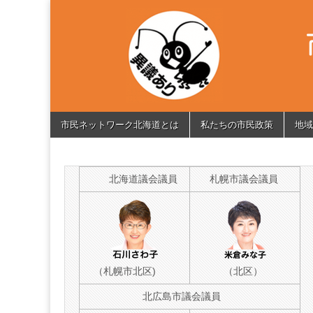
市
Citizen's
Network
of
民
Hokkaido
ネ
Skip
Main
ッ
市民ネットワーク北海道とは
私たちの市民政策
地域
to
menu
content
ト
北海道議会議員
札幌市議会議員
ワ
ー
ク
（札幌市北区)
（北区）
北
北広島市議会議員