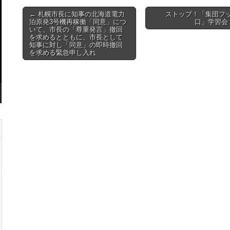
Post
← 札幌市長に知事の北海道電力
ストップ！「集団フ
泊原発3号機再稼働「同意」につ
口」学習会 
navigation
いて、市長の「尊重発言」撤回
を求めるとともに、市長として
知事に対し「同意」の即時撤回
を求める緊急申し入れ