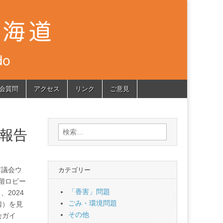
会質問
アクセス
リンク
ご意見
検
 報告
索:
市議会ウ
カテゴリー
階ロビー
「香害」問題
2024
ごみ・環境問題
階）を見
その他
会ガイ