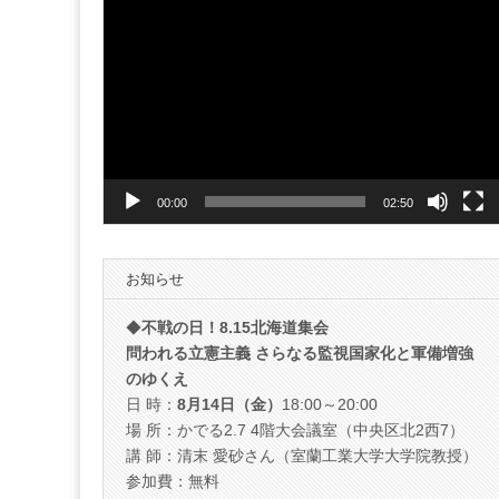
動
画
プ
レ
ー
ヤ
ー
00:00
02:50
お知らせ
◆
不戦の日！8.15北海道集会
問われる立憲主義 さらなる監視国家化と軍備増強
のゆくえ
日 時：
8月14日（金）
18:00～20:00
場 所：かでる2.7 4階大会議室（中央区北2西7）
講 師：清末 愛砂さん（室蘭工業大学大学院教授）
参加費：無料