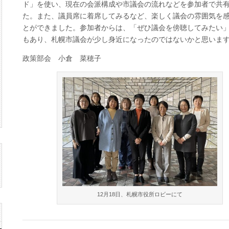
ド」を使い、現在の会派構成や市議会の流れなどを参加者で共
ッ
チ
た。また、議員席に着席してみるなど、楽しく議会の雰囲気を
ン
とができました。参加者からは、「ぜひ議会を傍聴してみたい
グ
報
もあり、札幌市議会が少し身近になったのではないかと思いま
告
は
政策部会 小倉 菜穂子
12月18日、札幌市役所ロビーにて