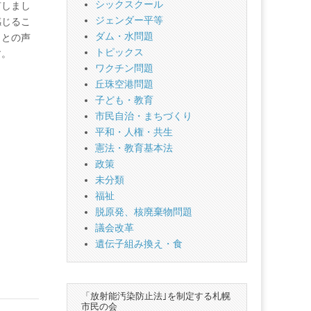
シックスクール
有しまし
ジェンダー平等
感じるこ
ダム・水問題
」との声
トピックス
す。
ワクチン問題
丘珠空港問題
子ども・教育
市民自治・まちづくり
平和・人権・共生
憲法・教育基本法
政策
未分類
福祉
脱原発、核廃棄物問題
議会改革
遺伝子組み換え・食
「放射能汚染防止法｣を制定する札幌
市民の会