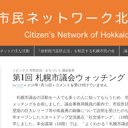
ネットの主な活動
｢放射能汚染防止法」を制定する札幌市民の会
議
トピックス
,
市民自治・まちづくり
,
議会改革
第1回 札幌市議会ウォッチング
第
by
staff
•
2026年1月26日
•
コメントを受け付けていません
1
回
…
札幌市議会の活動を一人でも多くの人に知ってもらうため、
札
幌
ォッチングを企画しました。議会事務局職員の案内で、市役所1
市
壁面の巨大レリーフ等や島義勇の銅像について説明を受けたのち、
議
会
年オープンしたスタートアップ交流拠点「社交場ヤング」（18
ウ
学しました。本会議場（16階）では、「よくわかる！札幌市議
ォ