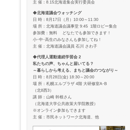
主 催：8.15北海道集会実行委員会
◆
北海道議会ウォッチング
日 時：8月17日（月）10:00～11:30
場 所：北海道議会議事堂 9:45 1階ロビー集合
参加費：無料 どなたでも参加できます！
小･中･高生のみなさんも参加してね！
主 催：北海道議会議員 石川 さわ子
◆
代理人運動連続学習会 2
私たちの声、ちゃんと届いてる？
～暮らしから考える、まちと議会のつながり～
日 時：8月28日(金) 18:30～20:00
場 所：札幌エルプラザ 4階 大研修室A･B
（北8西3）
講 師：山崎 幹根さん
（北海道大学公共政策大学院教授）
※オンライン参加もできます
主 催：市民ネットワーク北海道、他