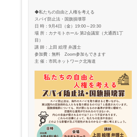
◆私たちの自由と人権を考える
スパイ防止法・国旗損壊罪
日 時：9月4日（金）19:00～20:30
場 所：カナモトホール 第2会議室（大通西1丁
目）
講 師：上田 絵理 弁護士
参加費：無料 Zoom参加もできます
主 催：市民ネットワーク北海道