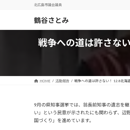
コ
ナ
北広島市議会議員
ン
ビ
テ
ゲ
鶴谷さとみ
ン
ー
ツ
シ
へ
ョ
戦争への道は許さない！ 
ス
ン
キ
に
ッ
移
プ
動
HOME
活動報告
戦争への道は許さない！ 12.8北海
9月の県知事選挙では、翁長前知事の遺志を
い」という民意が示されたにも関わらず、辺
国づくり」を進めています。