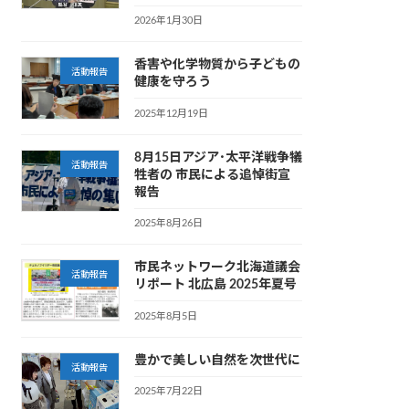
2026年1月30日
香害や化学物質から子どもの
活動報告
健康を守ろう
2025年12月19日
8月15日アジア･太平洋戦争犠
活動報告
牲者の 市民による追悼街宣
報告
2025年8月26日
市民ネットワーク北海道議会
活動報告
リポート 北広島 2025年夏号
2025年8月5日
豊かで美しい自然を次世代に
活動報告
2025年7月22日