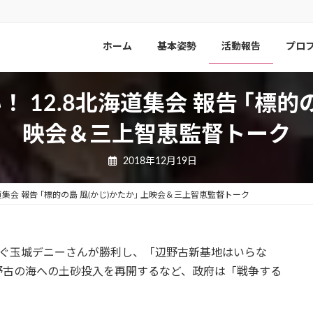
ホーム
基本姿勢
活動報告
プロ
12.8北海道集会 報告 ｢標的の
映会＆三上智恵監督トーク
2018年12月19日
道集会 報告 ｢標的の島 風(かじ)かたか｣ 上映会＆三上智恵監督トーク
継ぐ玉城デニーさんが勝利し、「辺野古新基地はいらな
野古の海への土砂投入を再開するなど、政府は「戦争する