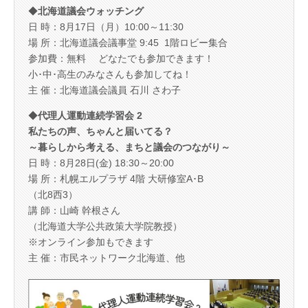
◆
北海道議会ウォッチング
日 時：8月17日（月）10:00～11:30
場 所：北海道議会議事堂 9:45 1階ロビー集合
参加費：無料 どなたでも参加できます！
小･中･高生のみなさんも参加してね！
主 催：北海道議会議員 石川 さわ子
◆
代理人運動連続学習会 2
私たちの声、ちゃんと届いてる？
～暮らしから考える、まちと議会のつながり～
日 時：8月28日(金) 18:30～20:00
場 所：札幌エルプラザ 4階 大研修室A･B
（北8西3）
講 師：山崎 幹根さん
（北海道大学公共政策大学院教授）
※オンライン参加もできます
主 催：市民ネットワーク北海道、他