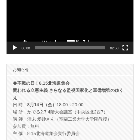
プ
レ
ー
ヤ
ー
00:00
02:50
お知らせ
◆
不戦の日！8.15北海道集会
問われる立憲主義 さらなる監視国家化と軍備増強のゆく
え
日 時：
8月14日（金）
18:00～20:00
場 所：かでる2.7 4階大会議室（中央区北2西7）
講 師：清末 愛砂さん（室蘭工業大学大学院教授）
参加費：無料
主 催：8.15北海道集会実行委員会