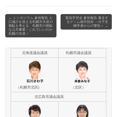
ク
は
Post
← シンポジウム 参加報告 人
緊急学習会 参加報告 暴走す
口減少を迎える札幌市水道の
るゲノム操作技術 ～分子生
navigation
無駄を考える 札幌市の無駄
物学者からの警告～ →
な公共事業－これでいいのか
札幌の水道－
北海道議会議員
札幌市議会議員
（札幌市北区)
（北区）
北広島市議会議員