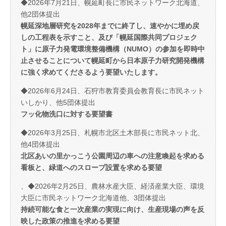
◆2026年7月21日、幌延町長に市民ネットワーク北海道、
他2団体提出
幌延深地層研究を2028年までに終了し、速やかに埋め戻
しの工程表を示すこと、及び「幌延国際共同プロジェク
ト」に原子力発電環境整備機構（NUMO）の参加を即時中
止させることについて幌延町から日本原子力研究開発機構
に強く求めてくださるよう要望いたします。
◆2026年6月24日、石狩市教育委員会教育長に市民ネット
いしかり、他5団体提出
フッ化物洗口に対する要望書
◆2026年3月25日、札幌市北区土木部長に市民ネット北、
他4団体提出
北区あいの里かっこう公園周辺の車への注意喚起を求める
看板と、緑道へのスロープ設置を求める要望
、◆2026年2月25日、農林水産大臣、経済産業大臣、環境
大臣に市民ネットワーク北海道他、3団体提出
持続可能な食と一次産業の実現に向け、生産現場の声を反
映した政策の推進を求める要望