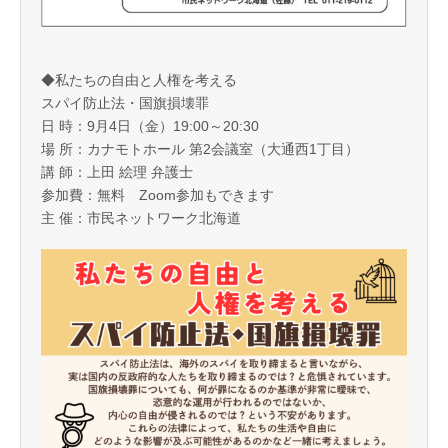
◆私たちの自由と人権を考える
スパイ防止法・国旗損壊罪
日 時：9月4日（金）19:00～20:30
場 所：カナモトホール 第2会議室（大通西1丁目）
講 師：上田 絵理 弁護士
参加費：無料 Zoom参加もできます
主 催：市民ネットワーク北海道