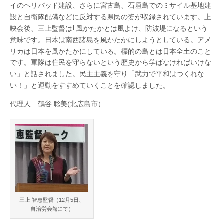
海
イのヘリパッド建設、さらに宮古島、石垣島でのミサイル基地建
北
道
設と自衛隊配備などに反対する県民の姿が収録されています。上
集
会
映会後、三上監督は｢風かたかとは風よけ、防波堤になるという
海
報
意味です。日本は南西諸島を風かたかにしようとしている。アメ
告
リカは日本を風かたかにしている。標的の島とは日本全土のこと
｢標
道
的
です。軍隊は住民を守らないという歴史から学ばなければいけな
の
い」と話されました。民主主義を守り「武力で平和はつくれな
島
風
い！」と運動をすすめていくことを確認しました。
(か
じ)
代理人 鶴谷 聡美(北広島市）
か
た
か｣
上
映
会
＆
三
上
智
恵
監
三上 智恵監督（12月5日、
督
自治労会館にて）
ト
ー