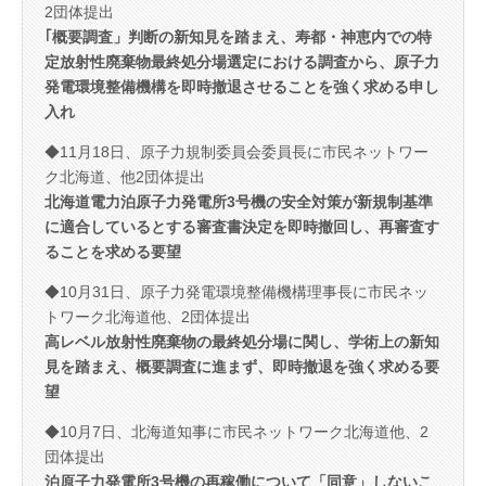
2団体提出
｢概要調査」判断の新知見を踏まえ、寿都・神恵内での特
定放射性廃棄物最終処分場選定における調査から、原子力
発電環境整備機構を即時撤退させることを強く求める申し
入れ
◆11月18日、原子力規制委員会委員長に市民ネットワー
ク北海道、他2団体提出
北海道電力泊原子力発電所3号機の安全対策が新規制基準
に適合しているとする審査書決定を即時撤回し、再審査す
ることを求める要望
◆10月31日、原子力発電環境整備機構理事長に市民ネッ
トワーク北海道他、2団体提出
高レベル放射性廃棄物の最終処分場に関し、学術上の新知
見を踏まえ、概要調査に進まず、即時撤退を強く求める要
望
◆10月7日、北海道知事に市民ネットワーク北海道他、2
団体提出
泊原子力発電所3号機の再稼働について「同意」しないこ