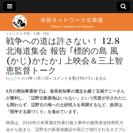
市
Citizen's
Network
of
トピックス
,
平和・人権・共生
民
Hokkaido
戦争への道は許さない！ 12.8
北海道集会 報告 ｢標的の島 風
ネ
(かじ)かたか｣ 上映会＆三上智
ッ
恵監督トーク
戦
by
staff
•
2018年12月17日
•
コメントを受け付けていません
ト
争
へ
9月の県知事選挙では、翁長前知事の遺志を継ぐ玉城デニーさん
の
ワ
道
が勝利し、「辺野古新基地はいらない」という民意が示されたに
は
も関わらず、辺野古の海への土砂投入を再開するなど、政府は
許
ー
さ
「戦争する国づくり」を進めています。
な
い！
ク
映画は、2016年の米軍属女性暴行殺人事件の被害者追悼県民大
12.8
会から始まり、辺野古の新基地建設や高江で強行されるオスプレ
北