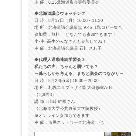
主 催：8.15北海道集会実行委員会
◆
北海道議会ウォッチング
日 時：8月17日（月）10:00～11:30
場 所：北海道議会議事堂 9:45 1階ロビー集合
参加費：無料 どなたでも参加できます！
小･中･高生のみなさんも参加してね！
主 催：北海道議会議員 石川 さわ子
◆
代理人運動連続学習会 2
私たちの声、ちゃんと届いてる？
～暮らしから考える、まちと議会のつながり～
日 時：8月28日(金) 18:30～20:00
場 所：札幌エルプラザ 4階 大研修室A･B
（北8西3）
講 師：山崎 幹根さん
（北海道大学公共政策大学院教授）
※オンライン参加もできます
主 催：市民ネットワーク北海道、他