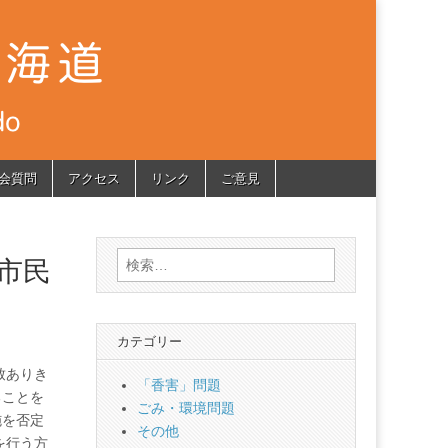
会質問
アクセス
リンク
ご意見
検
市民
索:
カテゴリー
致ありき
「香害」問題
ることを
ごみ・環境問題
施を否定
その他
を行う方