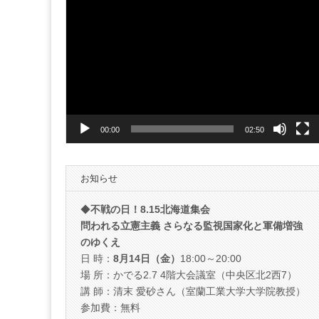
動
画
プ
レ
ー
ヤ
ー
00:00
02:50
お知らせ
◆
不戦の日！8.15北海道集会
問われる立憲主義 さらなる監視国家化と軍備増強
のゆくえ
日 時：
8月14日（金）
18:00～20:00
場 所：かでる2.7 4階大会議室（中央区北2西7）
講 師：清末 愛砂さん（室蘭工業大学大学院教授）
参加費：無料