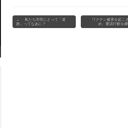
Post
← 私たち市民にとって「道
ワクチン被害を起こ
政」ってなあに？
め、要請行動を継
navigation