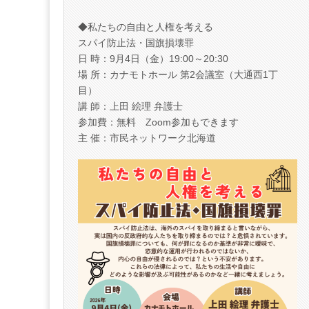
◆私たちの自由と人権を考える
スパイ防止法・国旗損壊罪
日 時：9月4日（金）19:00～20:30
場 所：カナモトホール 第2会議室（大通西1丁
目）
講 師：上田 絵理 弁護士
参加費：無料 Zoom参加もできます
主 催：市民ネットワーク北海道