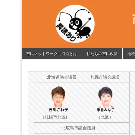
市
Citizen's
Network
of
民
Hokkaido
ネ
Skip
Main
ッ
市民ネットワーク北海道とは
私たちの市民政策
地域
to
menu
content
ト
北海道議会議員
札幌市議会議員
ワ
ー
ク
（札幌市北区)
（北区）
北
北広島市議会議員