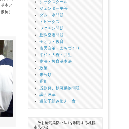
シックスクール
を基本と
ジェンダー平等
（仮称）
ダム・水問題
トピックス
ワクチン問題
丘珠空港問題
子ども・教育
市民自治・まちづくり
平和・人権・共生
憲法・教育基本法
政策
未分類
福祉
脱原発、核廃棄物問題
議会改革
遺伝子組み換え・食
「放射能汚染防止法｣を制定する札幌
市民の会