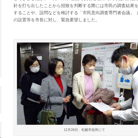
ピ
針を打ち出したことから招致を判断する際には市民の調査結果
ッ
することや、設問などを検討する「市民意向調査専門者会議」
ク
「市
の設置等を市長に対し、緊急要望しました。
民
意
向
再
調
査」
に
つ
い
て
緊
急
要
望
は
12月26日、札幌市役所にて