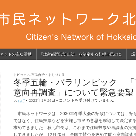
ネットの主な活動
｢放射能汚染防止法」を制定する札幌市民の会
議
トピックス
,
市民自治・まちづくり
冬季五輪・パラリンピック 「
意向再調査」について緊急要望
冬
by
staff
•
2023年1月26日
•
コメントを受け付けていません
季
五
…
市民ネットワークは、2030年冬季大会の招致については、招
輪・
パ
ではなく、住民投票などを実施し市民の意思を確認して決定す
ラ
求めてきました。秋元市長は、これまで住民投票や再調査の実
リ
ン
してきましたが、12月20日、全国で賛否を改めて問う意向調査