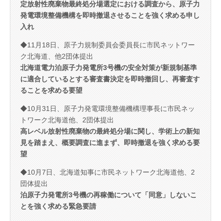
定放射性廃棄物最終処分場選定における調査から、原子力
発電環境整備機構を即時撤退させることを強く求める申し
入れ
◆11月18日、原子力規制委員会委員長に市民ネットワー
ク北海道、他2団体提出
北海道電力泊原子力発電所3号機の安全対策が新規制基準
に適合しているとする審査書決定を即時撤回し、再審査す
ることを求める要望
◆10月31日、原子力発電環境整備機構理事長に市民ネッ
トワーク北海道他、2団体提出
高レベル放射性廃棄物の最終処分場に関し、学術上の新知
見を踏まえ、概要調査に進まず、即時撤退を強く求める要
望
◆10月7日、北海道知事に市民ネットワーク北海道他、2
団体提出
泊原子力発電所3号機の再稼働について「同意」しないこ
とを強く求める緊急要請