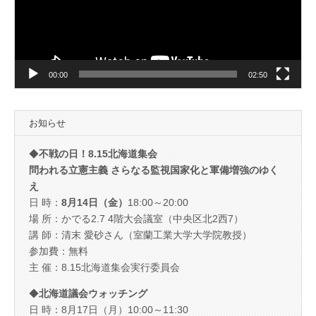
ヤ
ー
00:00
02:50
お知らせ
◆
不戦の日！8.15北海道集会
問われる立憲主義 さらなる監視国家化と軍備増強のゆく
え
日 時：
8月14日（金）
18:00～20:00
場 所：かでる2.7 4階大会議室（中央区北2西7）
講 師：清末 愛砂さん（室蘭工業大学大学院教授）
参加費：無料
主 催：8.15北海道集会実行委員会
◆
北海道議会ウォッチング
日 時：8月17日（月）10:00～11:30