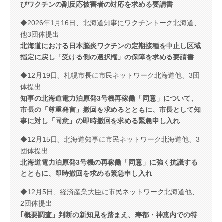
びワクチンの副反応被害者の対応を求める要請書
◆2026年1月16日、北海道知事にワクチントーク北海道、
他3団体提出
北海道における日本脳炎ワクチンの定期接種を中止し区域
指定に戻し「受ける側の選択権」の保障を求める要請書
◆12月19日、札幌市長に市民ネットワーク北海道他、3団
体提出
知事の北海道電力泊原発3号機再稼働「同意」について、
市長の「尊重発言」撤回を求めるとともに、市長として知
事に対し「同意」の即時撤回を求める緊急申し入れ
◆12月15日、北海道知事に市民ネットワーク北海道他、3
団体提出
北海道電力泊原発3号機の再稼働「同意」に強く抗議する
とともに、即時撤回を求める緊急申し入れ
◆12月5日、経済産業大臣に市民ネットワーク北海道他、
2団体提出
｢概要調査」判断の新知見を踏まえ、寿都・神恵内での特