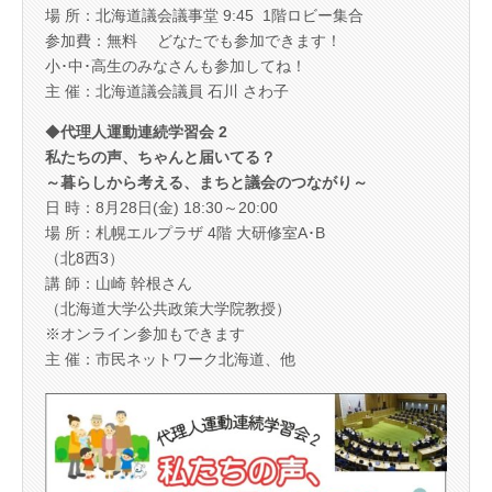
場 所：北海道議会議事堂 9:45 1階ロビー集合
参加費：無料 どなたでも参加できます！
小･中･高生のみなさんも参加してね！
主 催：北海道議会議員 石川 さわ子
◆
代理人運動連続学習会 2
私たちの声、ちゃんと届いてる？
～暮らしから考える、まちと議会のつながり～
日 時：8月28日(金) 18:30～20:00
場 所：札幌エルプラザ 4階 大研修室A･B
（北8西3）
講 師：山崎 幹根さん
（北海道大学公共政策大学院教授）
※オンライン参加もできます
主 催：市民ネットワーク北海道、他