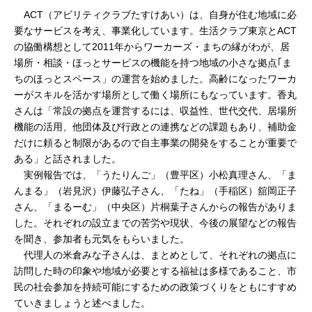
告
北
…
ACT（アビリティクラブたすけあい）は、自身が住む地域に必
は
要なサービスを考え、事業化しています。生活クラブ東京とACT
海
の協働構想として2011年からワーカーズ・まちの縁がわが、居
場所・相談・ほっとサービスの機能を持つ地域の小さな拠点｢ま
道
ちのほっとスペース」の運営を始めました。高齢になったワーカ
ーがスキルを活かす場所として働く場所にもなっています。香丸
さんは「常設の拠点を運営するには、収益性、世代交代、居場所
機能の活用、他団体及び行政との連携などの課題もあり、補助金
だけに頼ると制限があるので自主事業の開発をすることが重要で
ある」と話されました。
…
実例報告では、「うたりんご」（豊平区）小松真理さん、「ま
んまる」（岩見沢）伊藤弘子さん、「たね」（手稲区）舘岡正子
さん、「まるーむ」（中央区）片桐葉子さんからの報告がありま
した。それぞれの設立までの苦労や現状、今後の展望などの報告
を聞き、参加者も元気をもらいました。
…
代理人の米倉みな子さんは、まとめとして、それぞれの拠点に
訪問した時の印象や地域が必要とする福祉は多様であること、市
民の社会参加を持続可能にするための政策づくりをともにすすめ
ていきましょうと述べました。