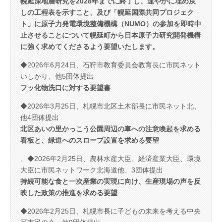
幌延深地層研究を2028年までに終了し、速やかに埋め戻
しの工程表を示すこと、及び「幌延国際共同プロジェク
ト」に原子力発電環境整備機構（NUMO）の参加を即時中
止させることについて幌延町から日本原子力研究開発機構
に強く求めてくださるよう要望いたします。
◆2026年6月24日、石狩市教育委員会教育長に市民ネット
いしかり、他5団体提出
フッ化物洗口に対する要望書
◆2026年3月25日、札幌市北区土木部長に市民ネット北、
他4団体提出
北区あいの里かっこう公園周辺の車への注意喚起を求める
看板と、緑道へのスロープ設置を求める要望
、◆2026年2月25日、農林水産大臣、経済産業大臣、環境
大臣に市民ネットワーク北海道他、3団体提出
持続可能な食と一次産業の実現に向け、生産現場の声を反
映した政策の推進を求める要望
◆2026年2月25日、札幌市長に子どもの未来を考える中央