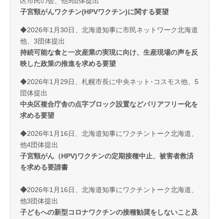
区市民の会、他9団体提出
子宮頸がんワクチン(HPVワクチン)に関する要望
◆2026年1月30日、北海道知事に市民ネットワーク北海道
他、3団体提出
持続可能な食と一次産業の実現に向け、生産現場の声を反
映した政策の推進を求める要望
◆2026年1月29日、札幌市長に中央ネット･コスモス他、5
団体提出
中央区複合庁舎の点字ブロック設置などバリアフリー化を
求める要望
◆2026年1月16日、北海道知事にワクチントーク北海道、
他4団体提出
子宮頸がん（HPV)ワクチ
ンの定期接種中止、被害者救済
を求める要請書
◆
2026年1月16日、北海道知事にワクチントーク北海道、
他3団体提出
子どもへの新型コロナワクチンの接種勧奨をしないこと及