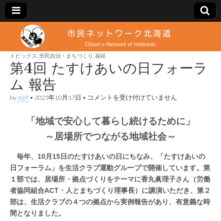
市
Citizen's
Network
of
トピックス
,
市民自治・まちづくり
,
福祉
民
Hokkaido
第4回 たすけあいの日フォーラ
ム 報告
ネ
第
by
staff
•
2025年10月17日
•
コメントを受け付けていません
4
ッ
回
「地域で安心して暮らし続けるために」
た
す
ト
～居場所でつながる地域社会～
け
あ
い
ワ
…
毎年、10月15日のたすけあいの日にちなみ、「たすけあいの
の
日フォーラム」を生活クラブ運動グループで開催しています。第
日
フ
１部では、居場所・拠点づくりをテーマに香丸眞理子さん（労働
ー
ォ
者協同組合ACT・人とまちづくり理事長）に講演いただき、第２
ー
ラ
部は、生活クラブの４つの拠点から実例報告があり、有意義な時
ク
ム
間となりました。
報