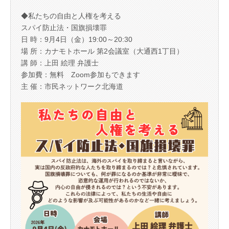
◆私たちの自由と人権を考える
スパイ防止法・国旗損壊罪
日 時：9月4日（金）19:00～20:30
場 所：カナモトホール 第2会議室（大通西1丁目）
講 師：上田 絵理 弁護士
参加費：無料 Zoom参加もできます
主 催：市民ネットワーク北海道