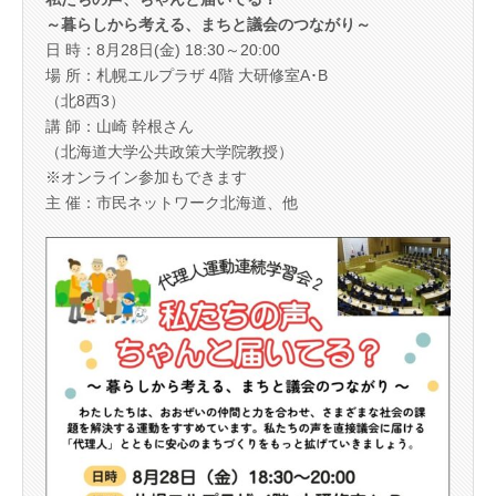
～暮らしから考える、まちと議会のつながり～
日 時：8月28日(金) 18:30～20:00
場 所：札幌エルプラザ 4階 大研修室A･B
（北8西3）
講 師：山崎 幹根さん
（北海道大学公共政策大学院教授）
※オンライン参加もできます
主 催：市民ネットワーク北海道、他