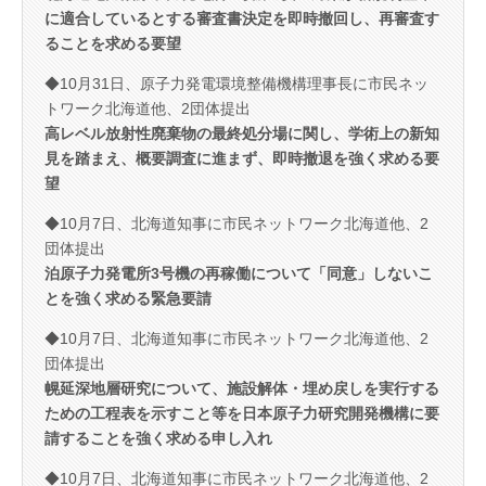
に適合しているとする審査書決定を即時撤回し、再審査す
ることを求める要望
◆10月31日、原子力発電環境整備機構理事長に市民ネッ
トワーク北海道他、2団体提出
高レベル放射性廃棄物の最終処分場に関し、学術上の新知
見を踏まえ、概要調査に進まず、即時撤退を強く求める要
望
◆10月7日、北海道知事に市民ネットワーク北海道他、2
団体提出
泊原子力発電所3号機の再稼働について「同意」しないこ
とを強く求める緊急要請
◆10月7日、北海道知事に市民ネットワーク北海道他、2
団体提出
幌延深地層研究について、施設解体・埋め戻しを実行する
ための工程表を示すこと等を日本原子力研究開発機構に要
請することを強く求める申し入れ
◆10月7日、北海道知事に市民ネットワーク北海道他、2