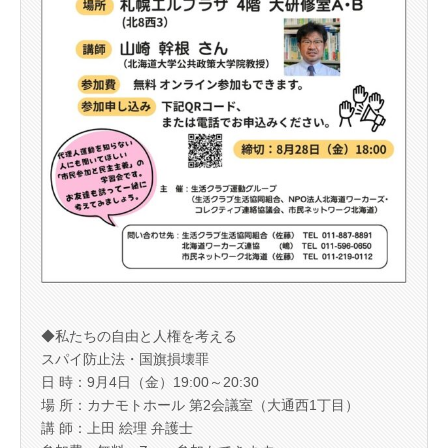
◆私たちの自由と人権を考える
スパイ防止法・国旗損壊罪
日 時：9月4日（金）19:00～20:30
場 所：カナモトホール 第2会議室（大通西1丁目）
講 師：上田 絵理 弁護士