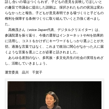
話し合いの場はつくら
れず、子どもの意見を反映してほしいと
の趣旨で市議会に提出した請願は、採択されたものの状況は変わ
らなかったと報告。子どもが意見表明できる場づくりと子どもの
権利を保障する条例づくりに取り組んでいくと力強く述べまし
た。
…
高橋茂さん（voice Japan代表、デジタルクリエイター）は、
参議院選を振り返り、今後の選挙はインターネットやAIを効果的
に活用し、コストをかけずにキーワードをしっかり選ぶことが大
切。過激な言葉ではなく、これまで政治に関心がなかった人に届
くような言葉を選ぶことが必要と話されました。
…
あらゆる差別のない、多民族・多文化共生の社会の実現をめざ
し、活動していきましょう。
運営委員 品川 千賀子