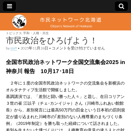
市
Citizen's
Network
of
トピックス
,
平和・人権・共生
民
Hokkaido
市民政治をひろげよう！
市
by
staff
•
2025年11月26日
•
コメントを受け付けていません
ネ
民
政
全国市民政治ネットワーク全国交流集会2025 in
治
ッ
を
神奈川 報告 10月17･18日
ひ
ろ
ト
げ
…
２年に１度の全国市民政治ネットワークの交流集会を新横浜の
よ
オルタナティブ生活館で開催しました。
う！
ワ
は
基調講演では、「差別と闘い勝った人々」と題し、在日コリアン
３世の崔 江以子（チェ･カンイジャ）さん（川崎市ふれあい館館
ー
長）から、差別発言には最高50万円の罰金という日本初の罰則規
定が盛り込まれた川崎市の｢差別のない人権尊重のまちづくり条
ク
例」（2019年制定）を勝ち取った経緯について話されました。
差別を生まない土壌づくりには、人権教育や意見の違う人との対