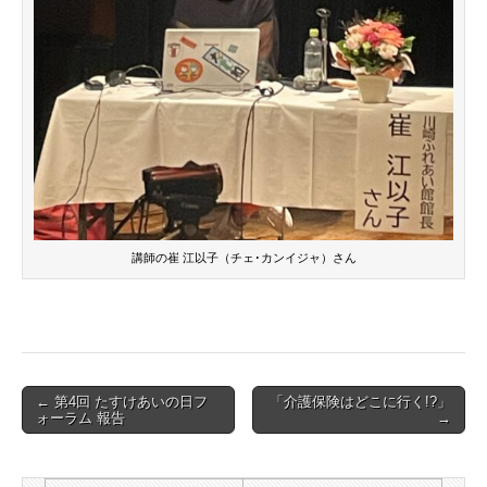
講師の崔 江以子
（チェ･カンイジャ）
さん
Post
← 第4回 たすけあいの日フ
「介護保険はどこに行く!?」
ォーラム 報告
→
navigation