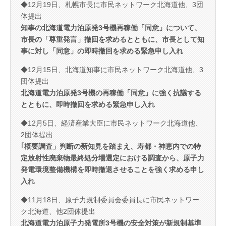
◆12月19日、札幌市長に市民ネットワーク北海道他、3団
体提出
知事の北海道電力泊原発3号機再稼働「同意」について、
市長の「尊重発言」撤回を求めるとともに、市長として知
事に対し「同意」の即時撤回を求める緊急申し入れ
◆12月15日、北海道知事に市民ネットワーク北海道他、3
団体提出
北海道電力泊原発3号機の再稼働「同意」に強く抗議する
とともに、即時撤回を求める緊急申し入れ
◆12月5日、経済産業大臣に市民ネットワーク北海道他、
2団体提出
｢概要調査」判断の新知見を踏まえ、寿都・神恵内での特
定放射性廃棄物最終処分場選定における調査から、原子力
発電環境整備機構を即時撤退させることを強く求める申し
入れ
◆11月18日、原子力規制委員会委員長に市民ネットワー
ク北海道、他2団体提出
北海道電力泊原子力発電所3号機の安全対策が新規制基準