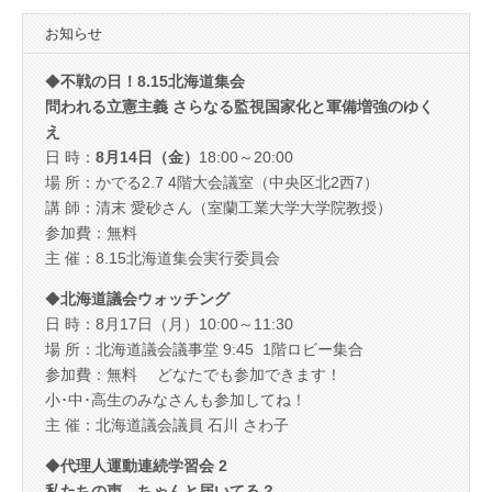
お知らせ
◆
不戦の日！8.15北海道集会
問われる立憲主義 さらなる監視国家化と軍備増強のゆく
え
日 時：
8月14日（金）
18:00～20:00
場 所：かでる2.7 4階大会議室（中央区北2西7）
講 師：清末 愛砂さん（室蘭工業大学大学院教授）
参加費：無料
主 催：8.15北海道集会実行委員会
◆
北海道議会ウォッチング
日 時：8月17日（月）10:00～11:30
場 所：北海道議会議事堂 9:45 1階ロビー集合
参加費：無料 どなたでも参加できます！
小･中･高生のみなさんも参加してね！
主 催：北海道議会議員 石川 さわ子
◆
代理人運動連続学習会 2
私たちの声、ちゃんと届いてる？