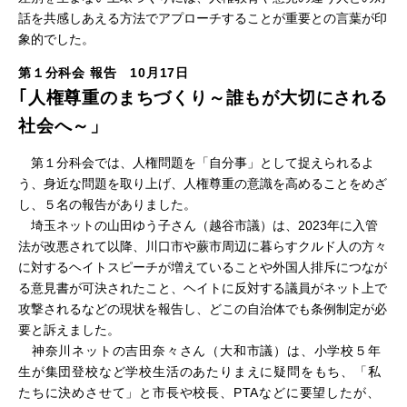
北
話を共感しあえる方法でアプローチすることが重要との言葉が印
象的でした。
海
第１分科会 報告 10月17日
｢人権尊重のまちづくり～誰もが大切にされる
道
社会へ～」
…
第１分科会では、人権問題を「自分事」として捉えられるよ
う、身近な問題を取り上げ、人権尊重の意識を高めることをめざ
し、５名の報告がありました。
…
埼玉ネットの山田ゆう子さん（越谷市議）は、2023年に入管
法が改悪されて以降、川口市や蕨市周辺に暮らすクルド人の方々
に対するヘイトスピーチが増えていることや外国人排斥につなが
る意見書が可決されたこと、ヘイトに反対する議員がネット上で
攻撃されるなどの現状を報告し、どこの自治体でも条例制定が必
要と訴えました。
…
神奈川ネットの吉田奈々さん（大和市議）は、小学校５年
生が集団登校など学校生活のあたりまえに疑問をもち、「私
たちに決めさせて」と市長や校長、PTAなどに要望したが、