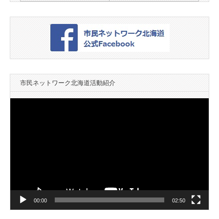
市民ネットワーク北海道活動紹介
動
画
プ
レ
ー
ヤ
ー
00:00
02:50