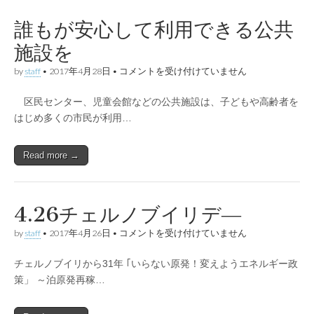
北
市
子
誰もが安心して利用できる公共
ど
海
も
施設を
の
貧
誰
by
staff
•
2017年4月28日
•
コメントを受け付けていません
道
困
も
対
が
策
区民センター、児童会館などの公共施設は、子どもや高齢者を
安
計
心
はじめ多くの市民が利用…
画」
し
を
て
考
利
え
Read more →
用
る
で
は
き
る
公
4.26チェルノブイリデ―
共
施
4.26
by
staff
•
2017年4月26日
•
コメントを受け付けていません
設
チ
を
ェ
は
チェルノブイリから31年 ｢いらない原発！変えようエネルギー政
ル
ノ
策」 ～泊原発再稼…
ブ
イ
リ