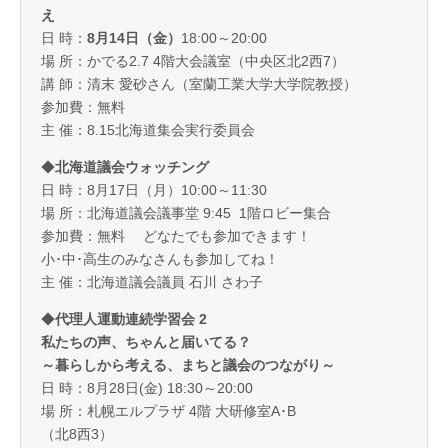
え
日 時：
8月14日（金）
18:00～20:00
場 所：かでる2.7 4階大会議室（中央区北2西7）
講 師：清末 愛砂さん（室蘭工業大学大学院教授）
参加費：無料
主 催：8.15北海道集会実行委員会
◆
北海道議会ウォッチング
日 時：8月17日（月）10:00～11:30
場 所：北海道議会議事堂 9:45 1階ロビー集合
参加費：無料 どなたでも参加できます！
小･中･高生のみなさんも参加してね！
主 催：北海道議会議員 石川 さわ子
◆
代理人運動連続学習会 2
私たちの声、ちゃんと届いてる？
～暮らしから考える、まちと議会のつながり～
日 時：8月28日(金) 18:30～20:00
場 所：札幌エルプラザ 4階 大研修室A･B
（北8西3）