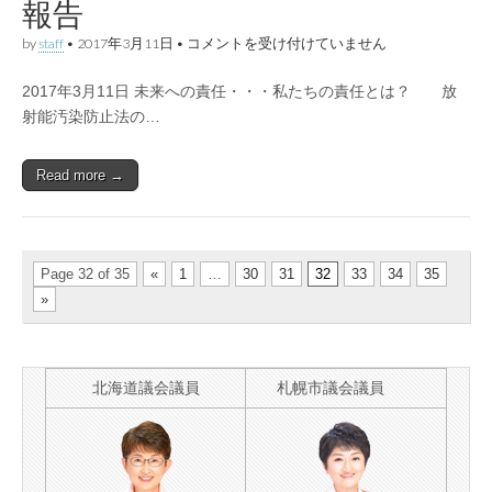
報告
NO！
の
声
「放
by
staff
•
2017年3月11日
•
コメントを受け付けていません
を
射
あ
能
2017年3月11日 未来への責任・・・私たちの責任とは？ 放
げ
汚
続
染
射能汚染防止法の…
け
防
よ
止
う！
法」
Read more →
は
を
制
定
す
る
江
Page 32 of 35
«
1
…
30
31
32
33
34
35
別
»
市
民
の
会
設
北海道議会議員
札幌市議会議員
立
及
び
学
習
会