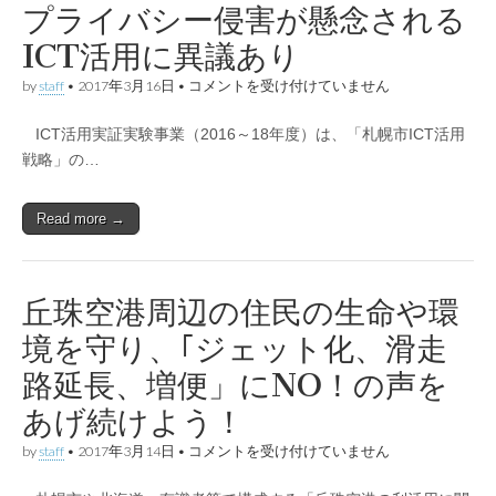
へ
プライバシー侵害が懸念される
る
の
た
伴
ICT活用に異議あり
め
走
に
型
～
プ
by
staff
•
2017年3月16日
•
コメントを受け付けていません
支
は
ラ
援
イ
の
ICT活用実証実験事業（2016～18年度）は、「札幌市ICT活用
バ
拡
シ
戦略」の…
充
ー
を
侵
は
害
Read more →
が
懸
念
さ
れ
丘珠空港周辺の住民の生命や環
る
ICT
境を守り、｢ジェット化、滑走
活
用
路延長、増便」にNO！の声を
に
異
あげ続けよう！
議
あ
丘
by
staff
•
2017年3月14日
•
コメントを受け付けていません
り
珠
は
空