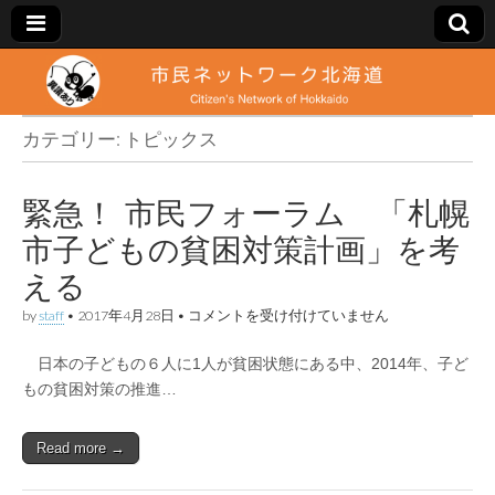
市
Citizen's
Network
of
カテゴリー:
トピックス
民
Hokkaido
ネ
緊急！ 市民フォーラム 「札幌
市子どもの貧困対策計画」を考
ッ
える
ト
緊
by
staff
•
2017年4月28日
•
コメントを受け付けていません
急！
ワ
市
日本の子どもの６人に1人が貧困状態にある中、2014年、子ど
民
フ
もの貧困対策の推進…
ー
ォ
ー
ラ
Read more →
ク
ム
「札
幌