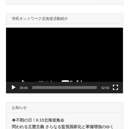
市民ネットワーク北海道活動紹介
動
画
プ
レ
ー
ヤ
ー
00:00
02:50
お知らせ
◆
不戦の日！8.15北海道集会
問われる立憲主義 さらなる監視国家化と軍備増強のゆく