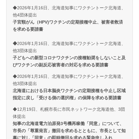
◆2026年1月16日、北海道知事にワクチントーク北海道、
他4団体提出
子宮頸がん（HPV)ワクチ
ンの定期接種中止、被害者救済
を求める要請書
◆
2026年1月16日、北海道知事にワクチントーク北海道、
他3団体提出
子どもへの新型コロナワクチンの接種勧奨をしないこと及
びワクチンの副反応被害者の対応を求める要請書
◆2026年1月16日、北海道知事にワクチントーク北海道、
他3団体提出
北海道における日本脳炎ワクチンの定期接種を中止し区域
指定に戻し「受ける側の選択権」の保障を求める要請書
◆12月19日、札幌市長に市民ネットワーク北海道他、3団
体提出
知事の北海道電力泊原発3号機再稼働「同意」について、
市長の「尊重発言」撤回を求めるとともに、市長として知
事に対し「同意」の即時撤回を求める緊急申し入れ