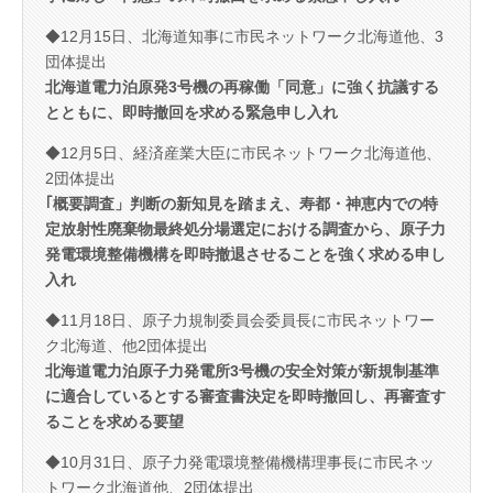
◆12月15日、北海道知事に市民ネットワーク北海道他、3
団体提出
北海道電力泊原発3号機の再稼働「同意」に強く抗議する
とともに、即時撤回を求める緊急申し入れ
◆12月5日、経済産業大臣に市民ネットワーク北海道他、
2団体提出
｢概要調査」判断の新知見を踏まえ、寿都・神恵内での特
定放射性廃棄物最終処分場選定における調査から、原子力
発電環境整備機構を即時撤退させることを強く求める申し
入れ
◆11月18日、原子力規制委員会委員長に市民ネットワー
ク北海道、他2団体提出
北海道電力泊原子力発電所3号機の安全対策が新規制基準
に適合しているとする審査書決定を即時撤回し、再審査す
ることを求める要望
◆10月31日、原子力発電環境整備機構理事長に市民ネッ
トワーク北海道他、2団体提出