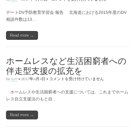
告
学
は
生
デートDV予防教育学習会 報告 北海道における2015年度のDV
に
向
相談件数は13…
け
た
デ
Read more →
ー
ト
DV
予
防
ホームレスなど生活困窮者への
教
育
伴走型支援の拡充を
の
早
ホ
by
staff
•
2017年4月4日
•
コメントを受け付けていません
期
ー
実
ム
現
ホームレスや生活困窮者への支援については、これまでホーム
レ
を
ス
レス自立支援法のもと自…
～
な
自
ど
分
生
を
Read more →
活
大
困
切
窮
に
者
す