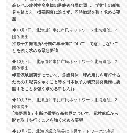
高レベル放射性廃棄物の最終処分場に関し、学術上の新知
見を踏まえ、概要調査に進まず、即時撤退を強く求める要
望
◆10月7日、北海道知事に市民ネットワーク北海道他、2
団体提出
泊原子力発電所3号機の再稼働について「同意」しないこ
とを強く求める緊急要請
◆10月7日、北海道知事に市民ネットワーク北海道他、2
団体提出
幌延深地層研究について、施設解体・埋め戻しを実行する
ための工程表を示すこと等を日本原子力研究開発機構に要
請することを強く求める申し入れ
◆10月7日、北海道知事に市民ネットワーク北海道他、2
団体提出
｢概要調査」判断の重要な新知見について、岡村聡氏から
聞き取りを行うことを強く求める要望
◆10月7日、北海道議会議長に市民ネットワーク北海道