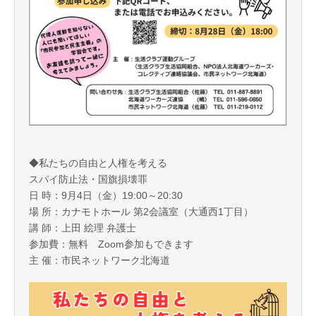
◆私たちの自由と人権を考える
スパイ防止法・国旗損壊罪
日 時：9月4日（金）19:00～20:30
場 所：カナモトホール 第2会議室（大通西1丁目）
講 師：上田 絵理 弁護士
参加費：無料 Zoom参加もできます
主 催：市民ネットワーク北海道