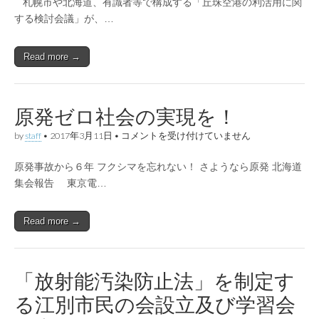
札幌市や北海道、有識者等で構成する「丘珠空港の利活用に関
港
周
する検討会議」が、…
辺
の
住
Read more →
民
の
生
命
や
原発ゼロ社会の実現を！
環
境
原
by
staff
•
2017年3月11日
•
コメントを受け付けていません
を
発
守
ゼ
り、
原発事故から６年 フクシマを忘れない！ さようなら原発 北海道
ロ
｢ジ
社
集会報告 東京電…
ェ
会
ッ
の
ト
実
Read more →
化、
現
滑
を！
走
は
路
延
「放射能汚染防止法」を制定す
長、
増
る江別市民の会設立及び学習会
便」
に