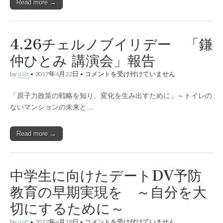
Read more →
デ
―
は
4.26チェルノブイリデー 「鎌
仲ひとみ 講演会」報告
4.26
by
staff
•
2017年4月22日
•
コメントを受け付けていません
チ
ェ
「原子力政策の戦略を知り、変化を生み出すために」～トイレの
ル
ノ
ないマンションの未来と…
ブ
イ
リ
Read more →
デ
ー
「鎌
仲
ひ
中学生に向けたデートDV予防
と
み
教育の早期実現を ～自分を大
講
演
切にするために～
会」
報
中
by
staff
•
2017年4月18日
•
コメントを受け付けていません