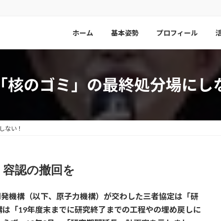
ホーム
基本姿勢
プロフィール
「核のゴミ」の最終処分場に
にしない！
」容認の撤回を
究開発機構（以下、原子力機構）が交わした三者協定は「研
構は「19年度末までに研究終了までの工程やの埋め戻しに