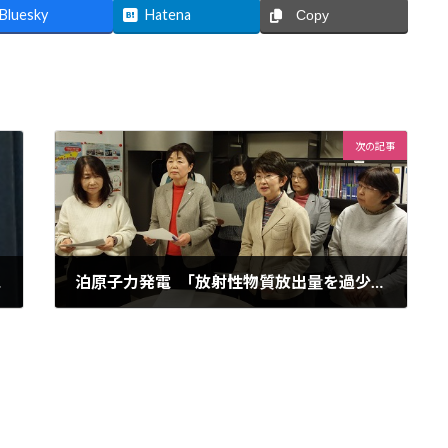
Bluesky
Hatena
Copy
次の記事
 報告
泊原子力発電 ｢放射性物質放出量を過少報告｣に抗議！
2019年12月27日