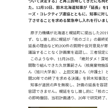
ついて決定する」と再三説明してきたにも拘わ
た。12月10日、鈴木北海道知事が「延長」
ーズ・コレクティブ連協とともに、知事に対し
了させることを求める緊急申し入れを行いま
...
原子力機構が北海道と幌延町に提出した20
ず、なし崩し的に幌延が「核のゴミ」の最終
延長の理由など約200件の質問や反対意見が
議論することなく計画案を追認し、三者協定
...
このような中、11月26日、「絶対ダメ！深
間取り組んできた久世薫嗣さん（核廃棄物施
ん（旭川大学長）、上田文雄さん（弁護士）と
間20年での終了を求める決議」を鈴木知事及
...
知事が道民の声を無視し、計画の延長を容認
容認できません。幌延をなし崩し的に「核の
の即時撤回、当初計画通り、20年で研究終了