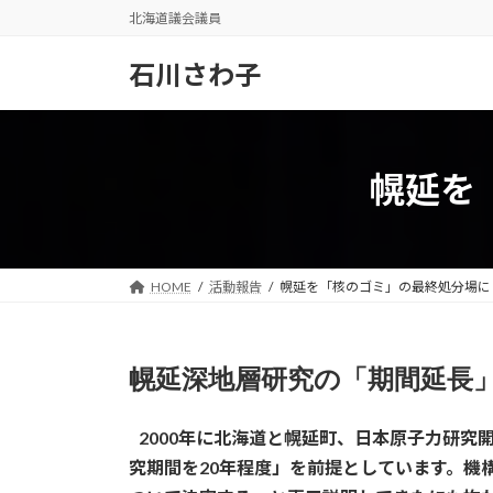
コ
ナ
北海道議会議員
ン
ビ
テ
ゲ
石川さわ子
ン
ー
ツ
シ
へ
ョ
ス
ン
幌延を
キ
に
ッ
移
プ
動
HOME
活動報告
幌延を「核のゴミ」の最終処分場
幌延深地層研究の「期間延長
...
2000年に北海道と幌延町、日本原子力研
究期間を20年程度」を前提としています。機