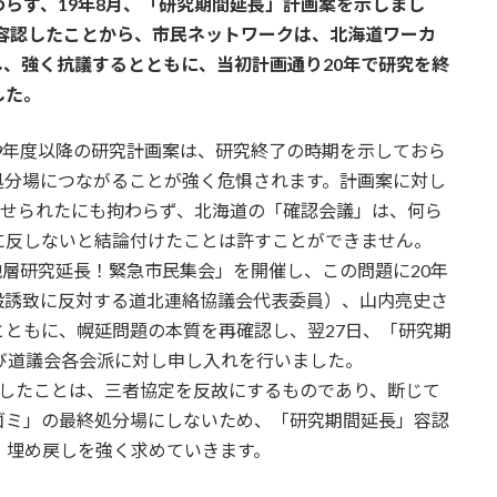
らず、19年8月、「研究期間延長」計画案を示しまし
を容認したことから、市民ネットワークは、北海道ワーカ
、強く抗議するとともに、当初計画通り20年で研究を終
した。
19年度以降の研究計画案は、研究終了の時期を示しておら
処分場につながることが強く危惧されます。計画案に対し
寄せられたにも拘わらず、北海道の「確認会議」は、何ら
に反しないと結論付けたことは許すことができません。
地層研究延長！緊急市民集会」を開催し、この問題に20年
設誘致に反対する道北連絡協議会代表委員）、山内亮史さ
ともに、幌延問題の本質を再確認し、翌27日、「研究期
び道議会各会派に対し申し入れを行いました。
したことは、三者協定を反故にするものであり、断じて
ゴミ」の最終処分場にしないため、「研究期間延長」容認
、埋め戻しを強く求めていきます。