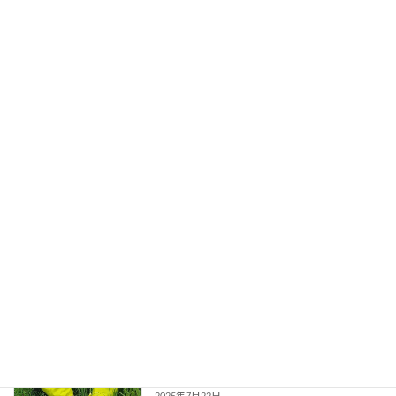
北広島市 2025年度第3回定例市議会 佐々
活動報告
木ゆりかの代表質問 （9月4日）
2025年10月20日
｢核のゴミ｣地層処分の適地はない
活動報告
2025年8月26日
市民ネットワーク北海道議会リポート 北
活動報告
広島版 2025年夏号
2025年8月5日
遺伝子組み換えナタネの交雑防止を
活動報告