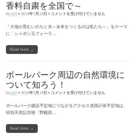
る
香料自粛を全国で～
法
改
香
by
staff
•
2018年5月25日
•
コメントを受け付けていません
正
料
を
公
は
「大地が育むいのちと水～未来をつくるのは私たち～」をテーマ
害
で
に「シャボン玉フォーラ…
急
増
す
Read more →
る
健
康
被
害
ボールパーク周辺の自然環境に
～
香
ついて知ろう！
料
自
ボ
by
staff
•
2018年5月19日
•
コメントを受け付けていません
粛
ー
を
ル
全
ボールパーク建設予定地につながるアクセス道路計画予定地は、
パ
国
ー
特別天然記念物「野幌原…
で
ク
～
周
は
辺
Read more →
の