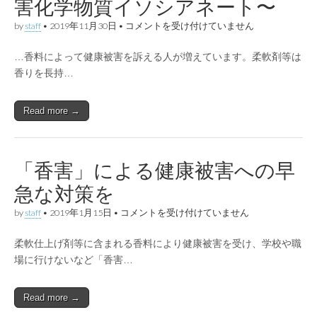
害化学物質イソシアネート〜
「香
by
staff
•
2019年11月30日
•
コメントを受け付けていません
害」
被
…香料によって健康被害を訴える人が増えています。柔軟剤等は
害
で
香りを長持…
ア
レ
ル
Read more →
ギ
ー
増
加 〜
子
「香害」による健康被害への早
ど
も
急な対策を
の
免
「香
by
staff
•
2019年1月15日
•
コメントを受け付けていません
疫
害」
を
に
脅
柔軟仕上げ剤等に含まれる香料により健康被害を受け、学校や職
よ
か
る
場に行けないなど「香害…
す
健
有
康
害
被
化
Read more →
害
学
へ