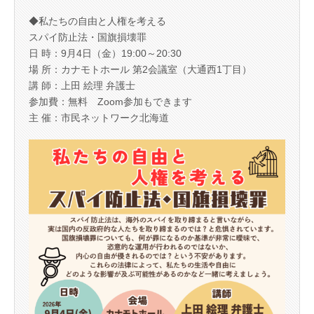
◆私たちの自由と人権を考える
スパイ防止法・国旗損壊罪
日 時：9月4日（金）19:00～20:30
場 所：カナモトホール 第2会議室（大通西1丁目）
講 師：上田 絵理 弁護士
参加費：無料 Zoom参加もできます
主 催：市民ネットワーク北海道