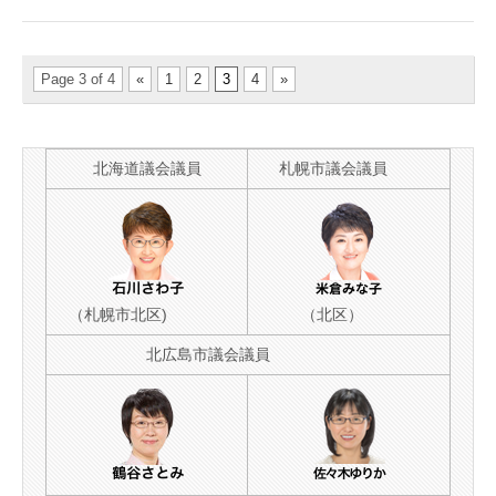
自
然
環
境
に
Page 3 of 4
«
1
2
3
4
»
つ
い
て
知
ろ
北海道議会議員
札幌市議会議員
う！
は
（札幌市北区)
（北区）
北広島市議会議員