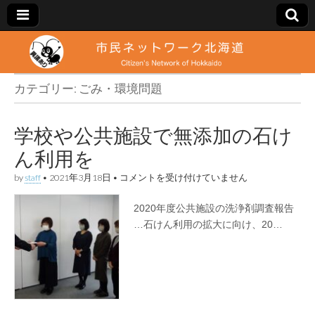
市
Citizen's
Network
of
カテゴリー:
ごみ・環境問題
民
Hokkaido
ネ
学校や公共施設で無添加の石け
ん利用を
ッ
学
by
staff
•
2021年3月18日
•
コメントを受け付けていません
ト
校
や
2020年度公共施設の洗浄剤調査報告
公
ワ
共
…石けん利用の拡大に向け、20…
施
設
ー
で
無
添
ク
加
の
石