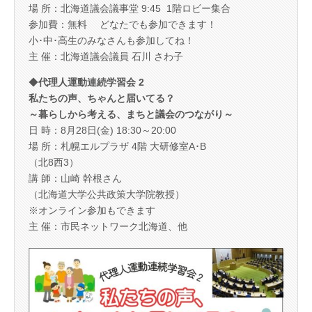
場 所：北海道議会議事堂 9:45 1階ロビー集合
参加費：無料 どなたでも参加できます！
小･中･高生のみなさんも参加してね！
主 催：北海道議会議員 石川 さわ子
◆
代理人運動連続学習会 2
私たちの声、ちゃんと届いてる？
～暮らしから考える、まちと議会のつながり～
日 時：8月28日(金) 18:30～20:00
場 所：札幌エルプラザ 4階 大研修室A･B
（北8西3）
講 師：山崎 幹根さん
（北海道大学公共政策大学院教授）
※オンライン参加もできます
主 催：市民ネットワーク北海道、他