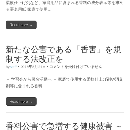
力
柔軟仕上げ剤など、家庭用品に含まれる香料の成分表示等を求め
を！
る署名用紙 家庭で使用…
締
切
は
11
Read more →
月
末
で
す。
新たな公害である「香害」を規
は
制する法改正を
新
by
staff
•
2018年8月24日
•
コメントを受け付けていません
た
な
－ 学習会から署名活動へ － 家庭で使用する柔軟仕上げ剤や消臭
公
害
剤等に含まれる香料…
で
あ
る
Read more →
「香
害」
を
規
制
香料公害で急増する健康被害 ～
す