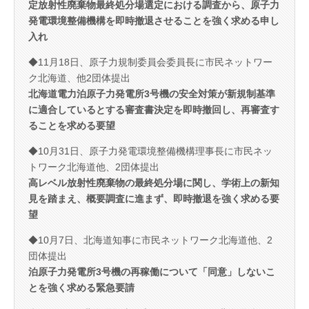
定放射性廃棄物最終処分場選定における調査から、原子力
発電環境整備機構を即時撤退させることを強く求める申し
入れ
◆11月18日、原子力規制委員会委員長に市民ネットワー
ク北海道、他2団体提出
北海道電力泊原子力発電所3号機の安全対策が新規制基準
に適合しているとする審査書決定を即時撤回し、再審査す
ることを求める要望
◆10月31日、原子力発電環境整備機構理事長に市民ネッ
トワーク北海道他、2団体提出
高レベル放射性廃棄物の最終処分場に関し、学術上の新知
見を踏まえ、概要調査に進まず、即時撤退を強く求める要
望
◆10月7日、北海道知事に市民ネットワーク北海道他、2
団体提出
泊原子力発電所3号機の再稼働について「同意」しないこ
とを強く求める緊急要請