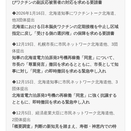
びワクチンの副反応被害者の対応を求める要請書
◆2026年1月16日、北海道知事にワクチントーク北海道、
他3団体提出
北海道における日本脳炎ワクチンの定期接種を中止し区域
指定に戻し「受ける側の選択権」の保障を求める要請書
◆12月19日、札幌市長に市民ネットワーク北海道他、3団
体提出
知事の北海道電力泊原発3号機再稼働「同意」について、
市長の「尊重発言」撤回を求めるとともに、市長として知
事に対し「同意」の即時撤回を求める緊急申し入れ
◆12月15日、北海道知事に市民ネットワーク北海道他、3
団体提出
北海道電力泊原発3号機の再稼働「同意」に強く抗議する
とともに、即時撤回を求める緊急申し入れ
◆12月5日、経済産業大臣に市民ネットワーク北海道他、
2団体提出
｢概要調査」判断の新知見を踏まえ、寿都・神恵内での特