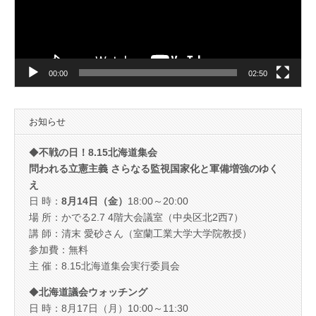
ヤ
ー
00:00
02:50
お知らせ
◆
不戦の日！8.15北海道集会
問われる立憲主義 さらなる監視国家化と軍備増強のゆく
え
日 時：
8月14日（金）
18:00～20:00
場 所：かでる2.7 4階大会議室（中央区北2西7）
講 師：清末 愛砂さん（室蘭工業大学大学院教授）
参加費：無料
主 催：8.15北海道集会実行委員会
◆
北海道議会ウォッチング
日 時：8月17日（月）10:00～11:30