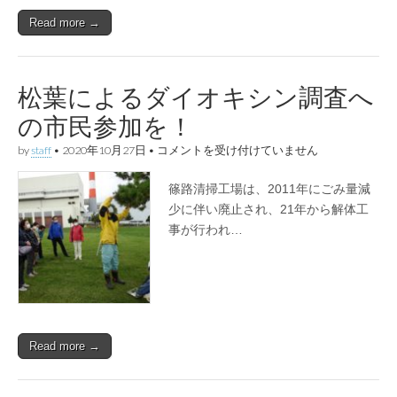
北
け
Read more →
ん
利
海
用
を
は
松葉によるダイオキシン調査へ
道
の市民参加を！
松
by
staff
•
2020年10月27日
•
コメントを受け付けていません
葉
に
篠路清掃工場は、2011年にごみ量減
よ
る
少に伴い廃止され、21年から解体工
ダ
事が行われ…
イ
オ
キ
シ
ン
調
査
へ
Read more →
の
市
民
参