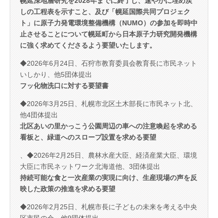
幌延深地層研究を2028年までに終了し、速やかに埋め戻
しの工程表を示すこと、及び「幌延国際共同プロジェク
ト」に原子力発電環境整備機構（NUMO）の参加を即時中
止させることについて幌延町から日本原子力研究開発機構
に強く求めてくださるよう要望いたします。
◆2026年6月24日、石狩市教育委員会教育長に市民ネット
いしかり、他5団体提出
フッ化物洗口に対する要望書
◆2026年3月25日、札幌市北区土木部長に市民ネット北、
他4団体提出
北区あいの里かっこう公園周辺の車への注意喚起を求める
看板と、緑道へのスロープ設置を求める要望
、◆2026年2月25日、農林水産大臣、経済産業大臣、環境
大臣に市民ネットワーク北海道他、3団体提出
持続可能な食と一次産業の実現に向け、生産現場の声を反
映した政策の推進を求める要望
◆2026年2月25日、札幌市長に子どもの未来を考える中央
区市民の会、他9団体提出