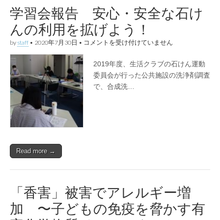
加
学習会報告 安心・安全な石け
を！
は
んの利用を拡げよう！
学
by
staff
•
2020年7月30日
•
コメントを受け付けていません
習
会
2019年度、生活クラブの石けん運動
報
告
委員会が行った公共施設の洗浄剤調査
安
で、合成洗…
心・
安
全
な
石
け
ん
の
Read more →
利
用
を
拡
げ
「香害」被害でアレルギー増
よ
う！
加 〜子どもの免疫を脅かす有
は