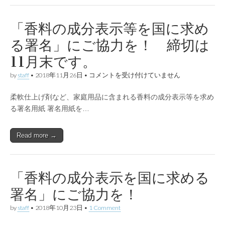
物
の
質
早
イ
急
「香料の成分表示等を国に求め
ソ
な
シ
対
る署名」にご協力を！ 締切は
ア
策
ネ
を
11月末です。
ー
は
ト〜
は
「香
by
staff
•
2018年11月26日
•
コメントを受け付けていません
料
の
柔軟仕上げ剤など、家庭用品に含まれる香料の成分表示等を求め
成
分
る署名用紙 署名用紙を…
表
示
等
Read more →
を
国
に
求
め
「香料の成分表示を国に求める
る
署
署名」にご協力を！
名」
に
by
staff
•
2018年10月23日
•
1 Comment
ご
協