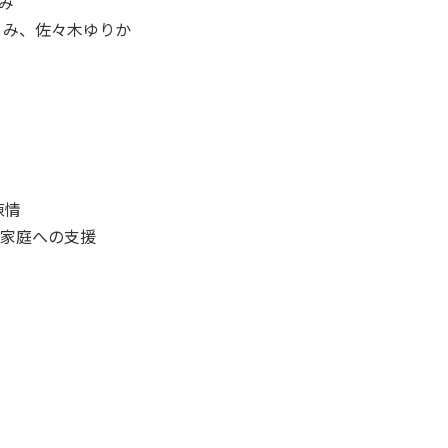
とみ
さとみ、佐々木ゆりか
陳情
発家庭への支援