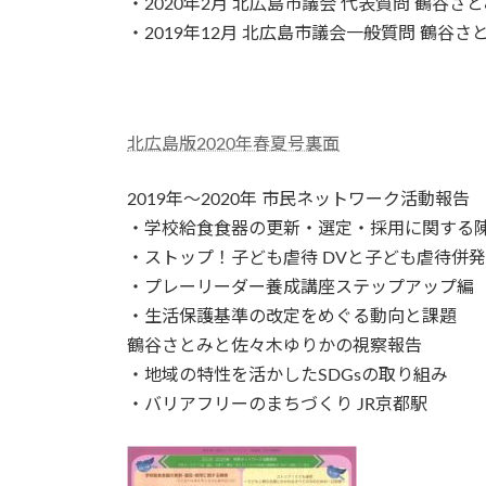
・2020年2月 北広島市議会 代表質問 鶴谷さ
・2019年12月 北広島市議会一般質問 鶴谷
北広島版2020年春夏号裏面
2019年～2020年 市民ネットワーク活動報告
・学校給食食器の更新・選定・採用に関する
・ストップ！子ども虐待 DVと子ども虐待併
・プレーリーダー養成講座ステップアップ編
・生活保護基準の改定をめぐる動向と課題
鶴谷さとみと佐々木ゆりかの視察報告
・地域の特性を活かしたSDGsの取り組み
・バリアフリーのまちづくり JR京都駅