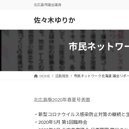
コ
ナ
北広島市議会議員
ン
ビ
テ
ゲ
佐々木ゆりか
ン
ー
ツ
シ
へ
ョ
市民ネットワー
ス
ン
キ
に
ッ
移
プ
動
HOME
活動報告
市民ネットワーク北海道 議会リポート
北広島版2020年春夏号表面
・新型コロナウイルス感染防止対策の継続と
・2020年5月 第1回臨時会